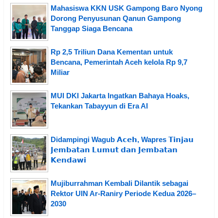
Mahasiswa KKN USK Gampong Baro Nyong
Dorong Penyusunan Qanun Gampong
Tanggap Siaga Bencana
Rp 2,5 Triliun Dana Kementan untuk
Bencana, Pemerintah Aceh kelola Rp 9,7
Miliar
MUI DKI Jakarta Ingatkan Bahaya Hoaks,
Tekankan Tabayyun di Era AI
Didampingi Wagub 𝗔𝗰𝗲𝗵, Wapres 𝗧𝗶𝗻𝗷𝗮𝘂
𝗝𝗲𝗺𝗯𝗮𝘁𝗮𝗻 𝗟𝘂𝗺𝘂𝘁 𝗱𝗮𝗻 𝗝𝗲𝗺𝗯𝗮𝘁𝗮𝗻
𝗞𝗲𝗻𝗱𝗮𝘄𝗶
Mujiburrahman Kembali Dilantik sebagai
Rektor UIN Ar-Raniry Periode Kedua 2026–
2030