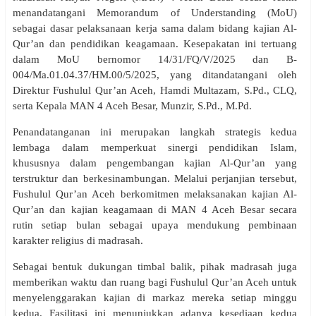
menandatangani Memorandum of Understanding (MoU)
sebagai dasar pelaksanaan kerja sama dalam bidang kajian Al-
Qur’an dan pendidikan keagamaan. Kesepakatan ini tertuang
dalam MoU bernomor 14/31/FQ/V/2025 dan B-
004/Ma.01.04.37/HM.00/5/2025, yang ditandatangani oleh
Direktur Fushulul Qur’an Aceh, Hamdi Multazam, S.Pd., CLQ,
serta Kepala MAN 4 Aceh Besar, Munzir, S.Pd., M.Pd.
Penandatanganan ini merupakan langkah strategis kedua
lembaga dalam memperkuat sinergi pendidikan Islam,
khususnya dalam pengembangan kajian Al-Qur’an yang
terstruktur dan berkesinambungan. Melalui perjanjian tersebut,
Fushulul Qur’an Aceh berkomitmen melaksanakan kajian Al-
Qur’an dan kajian keagamaan di MAN 4 Aceh Besar secara
rutin setiap bulan sebagai upaya mendukung pembinaan
karakter religius di madrasah.
Sebagai bentuk dukungan timbal balik, pihak madrasah juga
memberikan waktu dan ruang bagi Fushulul Qur’an Aceh untuk
menyelenggarakan kajian di markaz mereka setiap minggu
kedua. Fasilitasi ini menunjukkan adanya kesediaan kedua