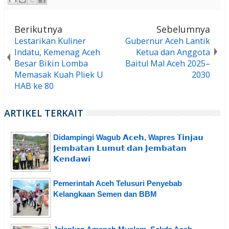
Berikutnya
Sebelumnya
Lestarikan Kuliner
Gubernur Aceh Lantik
Indatu, Kemenag Aceh
Ketua dan Anggota
Besar Bikin Lomba
Baitul Mal Aceh 2025–
Memasak Kuah Pliek U
2030
HAB ke 80
ARTIKEL TERKAIT
Didampingi Wagub 𝗔𝗰𝗲𝗵, Wapres 𝗧𝗶𝗻𝗷𝗮𝘂
𝗝𝗲𝗺𝗯𝗮𝘁𝗮𝗻 𝗟𝘂𝗺𝘂𝘁 𝗱𝗮𝗻 𝗝𝗲𝗺𝗯𝗮𝘁𝗮𝗻
𝗞𝗲𝗻𝗱𝗮𝘄𝗶
Pemerintah Aceh Telusuri Penyebab
Kelangkaan Semen dan BBM