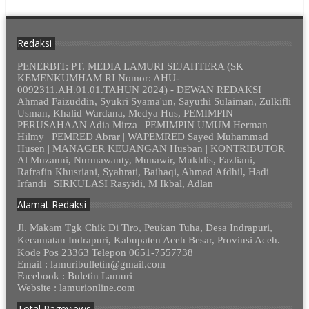
Redaksi
PENERBIT: PT. MEDIA LAMURI SEJAHTERA (SK
KEMENKUMHAM RI Nomor: AHU-
0092311.AH.01.01.TAHUN 2024) - DEWAN REDAKSI
Ahmad Faizuddin, Syukri Syama'un, Sayuthi Sulaiman, Zulkifli
Usman, Khalid Wardana, Medya Hus, PEMIMPIN
PERUSAHAAN Adia Mirza | PEMIMPIN UMUM Herman
Hilmy | PEMRED Abrar | WAPEMRED Sayed Muhammad
Husen | MANAGER KEUANGAN Husban | KONTRIBUTOR
Al Muzanni, Nurmawanty, Munawir, Mukhlis, Fazliani,
Rafrafin Khusriani, Syahrati, Baihaqi, Ahmad Afdhil, Hadi
Irfandi | SIRKULASI Rasyidi, M Ikbal, Adlan
Alamat Redaksi
Jl. Makam Tgk Chik Di Tiro, Peukan Tuha, Desa Indrapuri,
Kecamatan Indrapuri, Kabupaten Aceh Besar, Provinsi Aceh.
Kode Pos 23363 Telepon 0651-7557738
Email : lamuribulletin@gmail.com
Facebook : Buletin Lamuri
Website : lamurionline.com
Total Pageviews