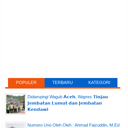
POPULER
TERBARU
KATEGORI
Didampingi Wagub 𝗔𝗰𝗲𝗵, Wapres 𝗧𝗶𝗻𝗷𝗮𝘂
𝗝𝗲𝗺𝗯𝗮𝘁𝗮𝗻 𝗟𝘂𝗺𝘂𝘁 𝗱𝗮𝗻 𝗝𝗲𝗺𝗯𝗮𝘁𝗮𝗻
𝗞𝗲𝗻𝗱𝗮𝘄𝗶
Numero Uno Oleh Oleh : Ahmad Faizuddin, M.Ed