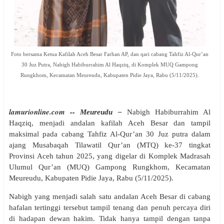
Foto bersama Ketua Kafilah Aceh Besar Farhan AP, dan qari cabang Tahfiz Al-Qur’an
30 Juz Putra, Nabigh Habiburrahim Al Haqziq, di Komplek MUQ Gampong
Rungkhom, Kecamatan Meureudu, Kabupaten Pidie Jaya, Rabu (5/11/2025).
lamurionline.com --
Meureudu –
Nabigh Habiburrahim Al
Haqziq, menjadi andalan kafilah Aceh Besar dan tampil
maksimal pada cabang Tahfiz Al-Qur’an 30 Juz putra dalam
ajang Musabaqah Tilawatil Qur’an (MTQ) ke-37 tingkat
Provinsi Aceh tahun 2025, yang digelar di Komplek Madrasah
Ulumul Qur’an (MUQ) Gampong Rungkhom, Kecamatan
Meureudu, Kabupaten Pidie Jaya, Rabu (5/11/2025).
Nabigh yang menjadi salah satu andalan Aceh Besar di cabang
hafalan tertinggi tersebut tampil tenang dan penuh percaya diri
di hadapan dewan hakim. Tidak hanya tampil dengan tanpa