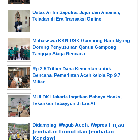
Ustaz Arifin Saputra: Jujur dan Amanah,
Teladan di Era Transaksi Online
Mahasiswa KKN USK Gampong Baro Nyong
Dorong Penyusunan Qanun Gampong
Tanggap Siaga Bencana
Rp 2,5 Triliun Dana Kementan untuk
Bencana, Pemerintah Aceh kelola Rp 9,7
Miliar
MUI DKI Jakarta Ingatkan Bahaya Hoaks,
Tekankan Tabayyun di Era AI
Didampingi Wagub 𝗔𝗰𝗲𝗵, Wapres 𝗧𝗶𝗻𝗷𝗮𝘂
𝗝𝗲𝗺𝗯𝗮𝘁𝗮𝗻 𝗟𝘂𝗺𝘂𝘁 𝗱𝗮𝗻 𝗝𝗲𝗺𝗯𝗮𝘁𝗮𝗻
𝗞𝗲𝗻𝗱𝗮𝘄𝗶