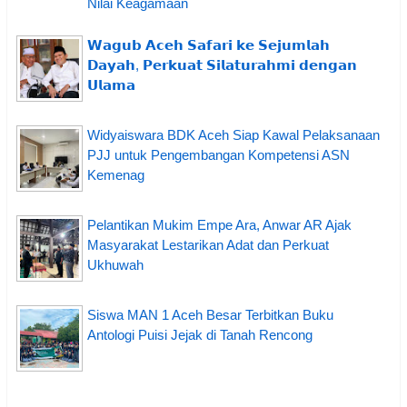
Nilai Keagamaan
𝗪𝗮𝗴𝘂𝗯 𝗔𝗰𝗲𝗵 𝗦𝗮𝗳𝗮𝗿𝗶 𝗸𝗲 𝗦𝗲𝗷𝘂𝗺𝗹𝗮𝗵
𝗗𝗮𝘆𝗮𝗵, 𝗣𝗲𝗿𝗸𝘂𝗮𝘁 𝗦𝗶𝗹𝗮𝘁𝘂𝗿𝗮𝗵𝗺𝗶 𝗱𝗲𝗻𝗴𝗮𝗻
𝗨𝗹𝗮𝗺𝗮
Widyaiswara BDK Aceh Siap Kawal Pelaksanaan
PJJ untuk Pengembangan Kompetensi ASN
Kemenag
Pelantikan Mukim Empe Ara, Anwar AR Ajak
Masyarakat Lestarikan Adat dan Perkuat
Ukhuwah
Siswa MAN 1 Aceh Besar Terbitkan Buku
Antologi Puisi Jejak di Tanah Rencong