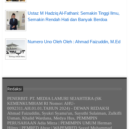
Ustaz M Hadziq Al-Fathani: Semakin Tinggi Ilmu,
Semakin Rendah Hati dan Banyak Berdoa
Numero Uno Oleh Oleh : Ahmad Faizuddin, M.Ed
Redaksi
PENERBIT: PT. MEDIA LAMURI SEJAHTERA (SK
KEMENKUMHAM RI Nomor: AHU-
0092311.AH.01.01.TAHUN 2024) - DEWAN REDAKSI
Ahmad Faizuddin, Syukri Syama'un, Sayuthi Sulaiman, Zulkifli
Usman, Khalid Wardana, Medya Hus, PEMIMPIN
PERUSAHAAN Adia Mirza | PEMIMPIN UMUM Herman
Hilmy | PEMRED Abrar | WAPEMRED Sayed Muhammad