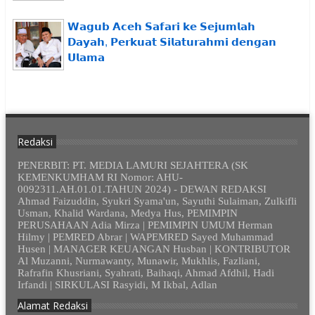
𝗪𝗮𝗴𝘂𝗯 𝗔𝗰𝗲𝗵 𝗦𝗮𝗳𝗮𝗿𝗶 𝗸𝗲 𝗦𝗲𝗷𝘂𝗺𝗹𝗮𝗵
𝗗𝗮𝘆𝗮𝗵, 𝗣𝗲𝗿𝗸𝘂𝗮𝘁 𝗦𝗶𝗹𝗮𝘁𝘂𝗿𝗮𝗵𝗺𝗶 𝗱𝗲𝗻𝗴𝗮𝗻
𝗨𝗹𝗮𝗺𝗮
Redaksi
PENERBIT: PT. MEDIA LAMURI SEJAHTERA (SK
KEMENKUMHAM RI Nomor: AHU-
0092311.AH.01.01.TAHUN 2024) - DEWAN REDAKSI
Ahmad Faizuddin, Syukri Syama'un, Sayuthi Sulaiman, Zulkifli
Usman, Khalid Wardana, Medya Hus, PEMIMPIN
PERUSAHAAN Adia Mirza | PEMIMPIN UMUM Herman
Hilmy | PEMRED Abrar | WAPEMRED Sayed Muhammad
Husen | MANAGER KEUANGAN Husban | KONTRIBUTOR
Al Muzanni, Nurmawanty, Munawir, Mukhlis, Fazliani,
Rafrafin Khusriani, Syahrati, Baihaqi, Ahmad Afdhil, Hadi
Irfandi | SIRKULASI Rasyidi, M Ikbal, Adlan
Alamat Redaksi