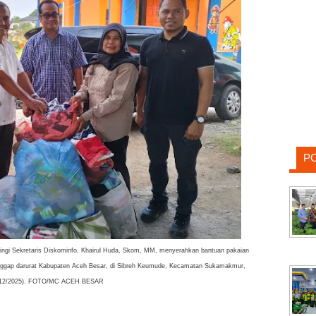
P
ingi Sekretaris Diskominfo, Khairul Huda, Skom, MM, menyerahkan bantuan pakaian
tanggap darurat Kabupaten Aceh Besar, di Sibreh Keumude, Kecamatan Sukamakmur,
/12/2025). FOTO/MC ACEH BESAR