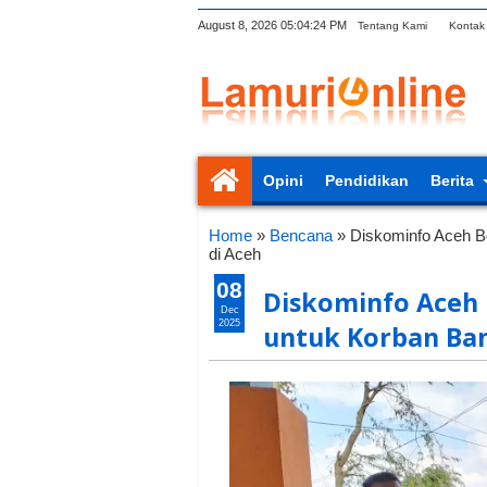
August 8, 2026
05:04:25 PM
Tentang Kami
Kontak
Opini
Pendidikan
Berita
Home
»
Bencana
»
Diskominfo Aceh B
di Aceh
08
Diskominfo Aceh
Dec
2025
untuk Korban Ban