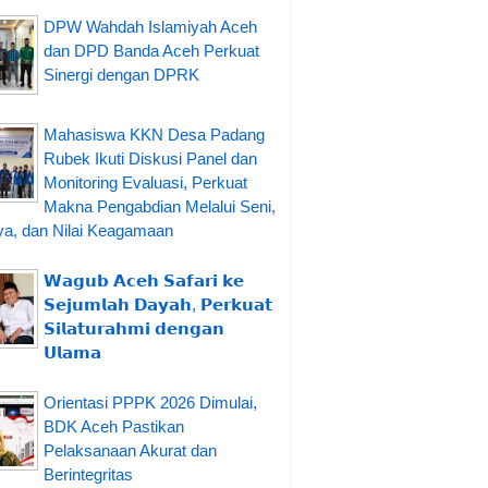
DPW Wahdah Islamiyah Aceh
dan DPD Banda Aceh Perkuat
Sinergi dengan DPRK
Mahasiswa KKN Desa Padang
Rubek Ikuti Diskusi Panel dan
Monitoring Evaluasi, Perkuat
Makna Pengabdian Melalui Seni,
a, dan Nilai Keagamaan
𝗪𝗮𝗴𝘂𝗯 𝗔𝗰𝗲𝗵 𝗦𝗮𝗳𝗮𝗿𝗶 𝗸𝗲
𝗦𝗲𝗷𝘂𝗺𝗹𝗮𝗵 𝗗𝗮𝘆𝗮𝗵, 𝗣𝗲𝗿𝗸𝘂𝗮𝘁
𝗦𝗶𝗹𝗮𝘁𝘂𝗿𝗮𝗵𝗺𝗶 𝗱𝗲𝗻𝗴𝗮𝗻
𝗨𝗹𝗮𝗺𝗮
Orientasi PPPK 2026 Dimulai,
BDK Aceh Pastikan
Pelaksanaan Akurat dan
Berintegritas