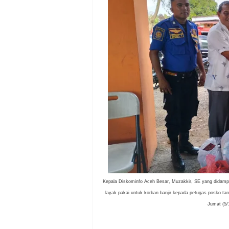
Kepala Diskominfo Aceh Besar, Muzakkir, SE yang didamp
layak pakai untuk korban banjir kepada petugas posko 
Jumat (5