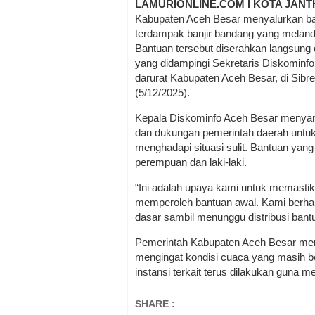
LAMURIONLINE.COM I KOTA JAN
Kabupaten Aceh Besar menyalurkan ba
terdampak banjir bandang yang melanda
Bantuan tersebut diserahkan langsung
yang didampingi Sekretaris Diskominf
darurat Kabupaten Aceh Besar, di Si
(5/12/2025).
Kepala Diskominfo Aceh Besar menyam
dan dukungan pemerintah daerah untu
menghadapi situasi sulit. Bantuan yan
perempuan dan laki-laki.
“Ini adalah upaya kami untuk memasti
memperoleh bantuan awal. Kami berha
dasar sambil menunggu distribusi bantua
Pemerintah Kabupaten Aceh Besar men
mengingat kondisi cuaca yang masih b
instansi terkait terus dilakukan guna
SHARE
: