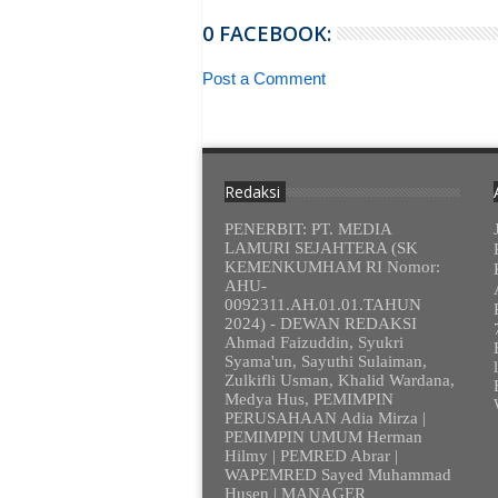
0 FACEBOOK:
Post a Comment
Redaksi
PENERBIT: PT. MEDIA
LAMURI SEJAHTERA (SK
KEMENKUMHAM RI Nomor:
AHU-
0092311.AH.01.01.TAHUN
2024) - DEWAN REDAKSI
Ahmad Faizuddin, Syukri
Syama'un, Sayuthi Sulaiman,
Zulkifli Usman, Khalid Wardana,
Medya Hus, PEMIMPIN
PERUSAHAAN Adia Mirza |
PEMIMPIN UMUM Herman
Hilmy | PEMRED Abrar |
WAPEMRED Sayed Muhammad
Husen | MANAGER