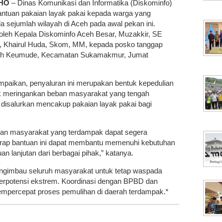
THO
– Dinas Komunikasi dan Informatika (Diskominfo)
ntuan pakaian layak pakai kepada warga yang
 sejumlah wilayah di Aceh pada awal pekan ini.
 oleh Kepala Diskominfo Aceh Besar, Muzakkir, SE
o, Khairul Huda, Skom, MM, kepada posko tanggap
breh Keumude, Kecamatan Sukamakmur, Jumat
paikan, penyaluran ini merupakan bentuk kepedulian
k meringankan beban masyarakat yang tengah
g disalurkan mencakup pakaian layak pakai bagi
kan masyarakat yang terdampak dapat segera
rap bantuan ini dapat membantu memenuhi kebutuhan
n lanjutan dari berbagai pihak,” katanya.
gimbau seluruh masyarakat untuk tetap waspada
erpotensi ekstrem. Koordinasi dengan BPBD dan
 mempercepat proses pemulihan di daerah terdampak.*