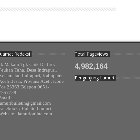
Alamat Redaksi
Total Pageviews
Jl. Makam Tgk Chik Di Tiro,
4,982,164
Peukan Tuha, Desa Indrapuri,
Kecamatan Indrapuri, Kabupaten
Pengunjung Lamuri
Aceh Besar, Provinsi Aceh. Kode
Pos 23363 Telepon 0651-
7557738
Email :
lamuribulletin@gmail.com
Facebook : Buletin Lamuri
Website : lamurionline.com