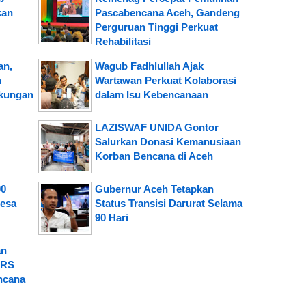
kan
Pascabencana Aceh, Gandeng
Perguruan Tinggi Perkuat
Rehabilitasi
an,
Wagub Fadhlullah Ajak
h
Wartawan Perkuat Kolaborasi
ukungan
dalam Isu Kebencanaan
LAZISWAF UNIDA Gontor
Salurkan Donasi Kemanusiaan
Korban Bencana di Aceh
00
Gubernur Aceh Tetapkan
Desa
Status Transisi Darurat Selama
90 Hari
an
 RS
ncana