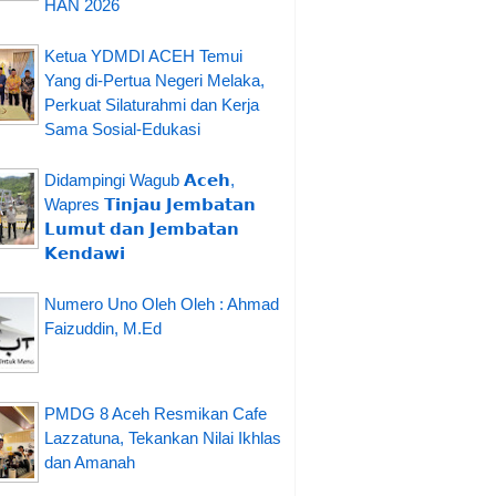
HAN 2026
Ketua YDMDI ACEH Temui
Yang di-Pertua Negeri Melaka,
Perkuat Silaturahmi dan Kerja
Sama Sosial-Edukasi
Didampingi Wagub 𝗔𝗰𝗲𝗵,
Wapres 𝗧𝗶𝗻𝗷𝗮𝘂 𝗝𝗲𝗺𝗯𝗮𝘁𝗮𝗻
𝗟𝘂𝗺𝘂𝘁 𝗱𝗮𝗻 𝗝𝗲𝗺𝗯𝗮𝘁𝗮𝗻
𝗞𝗲𝗻𝗱𝗮𝘄𝗶
Numero Uno Oleh Oleh : Ahmad
Faizuddin, M.Ed
PMDG 8 Aceh Resmikan Cafe
Lazzatuna, Tekankan Nilai Ikhlas
dan Amanah