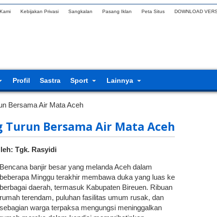
 Kami
Kebijakan Privasi
Sangkalan
Pasang Iklan
Peta Situs
DOWNLOAD VERS
Profil
Sastra
Sport
Lainnya
un Bersama Air Mata Aceh
g Turun Bersama Air Mata Aceh
leh: Tgk. Rasyidi
Bencana banjir besar yang melanda Aceh dalam
beberapa Minggu terakhir membawa duka yang luas ke
berbagai daerah, termasuk Kabupaten Bireuen. Ribuan
rumah terendam, puluhan fasilitas umum rusak, dan
sebagian warga terpaksa mengungsi meninggalkan