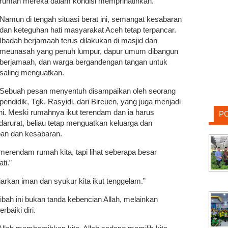
rumah mereka dalam kondisi memprihatinkan.
Namun di tengah situasi berat ini, semangat kesabaran
dan keteguhan hati masyarakat Aceh tetap terpancar.
Ibadah berjamaah terus dilakukan di masjid dan
meunasah yang penuh lumpur, dapur umum dibangun
berjamaah, dan warga bergandengan tangan untuk
saling menguatkan.
Sebuah pesan menyentuh disampaikan oleh seorang
pendidik, Tgk. Rasyidi, dari Bireuen, yang juga menjadi
 ini. Meski rumahnya ikut terendam dan ia harus
P
arurat, beliau tetap menguatkan keluarga dan
pan dan kesabaran.
merendam rumah kita, tapi lihat seberapa besar
ti.”
arkan iman dan syukur kita ikut tenggelam.”
ah ini bukan tanda kebencian Allah, melainkan
baiki diri.