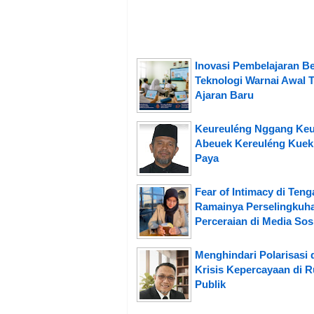
Inovasi Pembelajaran B
Teknologi Warnai Awal 
Ajaran Baru
Keureuléng Nggang Ke
Abeuek Kereuléng Kuek
Paya
Fear of Intimacy di Teng
Ramainya Perselingkuh
Perceraian di Media Sos
Menghindari Polarisasi 
Krisis Kepercayaan di 
Publik