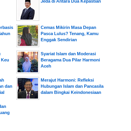
Jeda di Antara Dua Kepastian
erbasis
Cemas Mikirin Masa Depan
Tahun
Pasca Lulus? Tenang, Kamu
Enggak Sendirian
u
Syariat Islam dan Moderasi
 Keu
Beragama Dua Pilar Harmoni
Aceh
ah
Merajut Harmoni: Refleksi
an dan
Hubungan Islam dan Pancasila
ial
dalam Bingkai Keindonesiaan
dan
Ruang