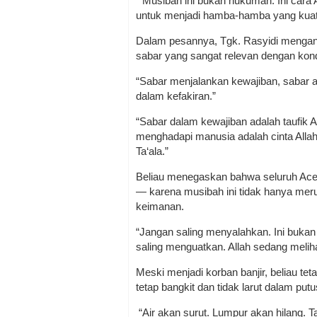
“Musibah ini bukan hukuman. Ini cara A
untuk menjadi hamba-hamba yang kuat 
Dalam pesannya, Tgk. Rasyidi menga
sabar yang sangat relevan dengan kondi
“Sabar menjalankan kewajiban, sabar 
dalam kefakiran.”
“Sabar dalam kewajiban adalah taufik 
menghadapi manusia adalah cinta Allah
Ta‘ala.”
Beliau menegaskan bahwa seluruh Aceh
— karena musibah ini tidak hanya merus
keimanan.
“Jangan saling menyalahkan. Ini bukan
saling menguatkan. Allah sedang meliha
Meski menjadi korban banjir, beliau t
tetap bangkit dan tidak larut dalam putu
“Air akan surut. Lumpur akan hilang. T