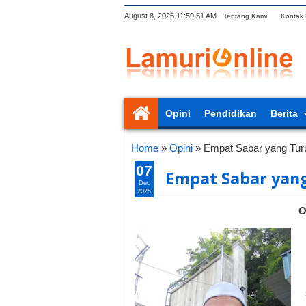
August 8, 2026
11:59:51 AM
Tentang Kami
Kontak
Opini
Pendidikan
Berita
Home
»
Opini
»
Empat Sabar yang Tur
07
Empat Sabar yan
Dec
2025
O