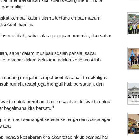
llah membersihkan kita. Allah sedang memilih kita
dan mulia.”
ngkat kembali kalam ulama tentang empat macam
si Aceh hari ini:
atas musibah, sabar atas gangguan manusia, dan sabar
Allah, sabar dalam musibah adalah pahala, sabar
, dan sabar dalam kefakiran adalah keridaan Allah
 sedang menjalani empat bentuk sabar itu sekaligus
ak rumah, tetapi juga menguji hati, persatuan, dan
 waktu untuk membagi-bagi kesalahan. Ini waktu untuk
t bagaimana kita bersatu.”
etap memberi semangat kepada keluarga dan warga agar
s asa.
api pahala kesabaran kita akan tetap hidup sampai hari