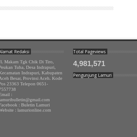
Alamat Redaksi
Total Pageviews
Jl. Makam Tgk Chik Di Tiro,
4,981,571
Peukan Tuha, Desa Indrapuri,
Kecamatan Indrapuri, Kabupaten
Pengunjung Lamuri
Aceh Besar, Provinsi Aceh. Kode
Pos 23363 Telepon 0651-
7557738
Email :
lamuribulletin@gmail.com
Facebook : Buletin Lamuri
Website : lamurionline.com