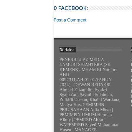
0 FACEBOOK:
Post a Comment
Redaksi
PENERBIT: PT. MEDIA
LAMURI SEJAHTERA (SK
KEMENKUMHAM RI Nomor:
AHU-
0092311.AH.01.01.TAHUN
2024) - DEWAN REDAKSI
Ahmad Faizuddin, Syukri
Syama'un, Sayuthi Sulaiman,
Zulkifli Usman, Khalid Wardana,
Medya Hus, PEMIMPIN
PERUSAHAAN Adia Mirza |
PEMIMPIN UMUM Herman
Hilmy | PEMRED Abrar |
WAPEMRED Sayed Muhammad
Husen | MANAGER