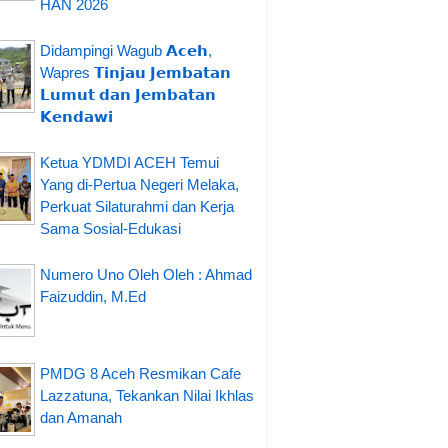
HAN 2026
Didampingi Wagub 𝗔𝗰𝗲𝗵,
Wapres 𝗧𝗶𝗻𝗷𝗮𝘂 𝗝𝗲𝗺𝗯𝗮𝘁𝗮𝗻
𝗟𝘂𝗺𝘂𝘁 𝗱𝗮𝗻 𝗝𝗲𝗺𝗯𝗮𝘁𝗮𝗻
𝗞𝗲𝗻𝗱𝗮𝘄𝗶
Ketua YDMDI ACEH Temui
Yang di-Pertua Negeri Melaka,
Perkuat Silaturahmi dan Kerja
Sama Sosial-Edukasi
Numero Uno Oleh Oleh : Ahmad
Faizuddin, M.Ed
PMDG 8 Aceh Resmikan Cafe
Lazzatuna, Tekankan Nilai Ikhlas
dan Amanah