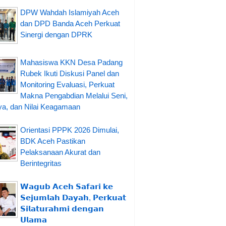
DPW Wahdah Islamiyah Aceh
dan DPD Banda Aceh Perkuat
Sinergi dengan DPRK
Mahasiswa KKN Desa Padang
Rubek Ikuti Diskusi Panel dan
Monitoring Evaluasi, Perkuat
Makna Pengabdian Melalui Seni,
a, dan Nilai Keagamaan
Orientasi PPPK 2026 Dimulai,
BDK Aceh Pastikan
Pelaksanaan Akurat dan
Berintegritas
𝗪𝗮𝗴𝘂𝗯 𝗔𝗰𝗲𝗵 𝗦𝗮𝗳𝗮𝗿𝗶 𝗸𝗲
𝗦𝗲𝗷𝘂𝗺𝗹𝗮𝗵 𝗗𝗮𝘆𝗮𝗵, 𝗣𝗲𝗿𝗸𝘂𝗮𝘁
𝗦𝗶𝗹𝗮𝘁𝘂𝗿𝗮𝗵𝗺𝗶 𝗱𝗲𝗻𝗴𝗮𝗻
𝗨𝗹𝗮𝗺𝗮