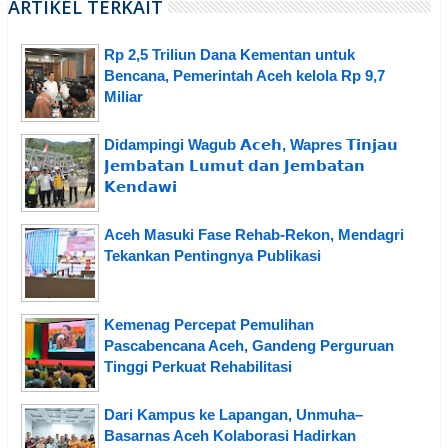
ARTIKEL TERKAIT
Rp 2,5 Triliun Dana Kementan untuk
Bencana, Pemerintah Aceh kelola Rp 9,7
Miliar
Didampingi Wagub 𝗔𝗰𝗲𝗵, Wapres 𝗧𝗶𝗻𝗷𝗮𝘂
𝗝𝗲𝗺𝗯𝗮𝘁𝗮𝗻 𝗟𝘂𝗺𝘂𝘁 𝗱𝗮𝗻 𝗝𝗲𝗺𝗯𝗮𝘁𝗮𝗻
𝗞𝗲𝗻𝗱𝗮𝘄𝗶
Aceh Masuki Fase Rehab-Rekon, Mendagri
Tekankan Pentingnya Publikasi
Kemenag Percepat Pemulihan
Pascabencana Aceh, Gandeng Perguruan
Tinggi Perkuat Rehabilitasi
Dari Kampus ke Lapangan, Unmuha–
Basarnas Aceh Kolaborasi Hadirkan