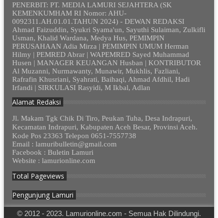
PENERBIT: PT. MEDIA LAMURI SEJAHTERA (SK
KEMENKUMHAM RI Nomor: AHU-
0092311.AH.01.01.TAHUN 2024) - DEWAN REDAKSI
Ahmad Faizuddin, Syukri Syama'un, Sayuthi Sulaiman, Zulkifli
Usman, Khalid Wardana, Medya Hus, PEMIMPIN
PERUSAHAAN Adia Mirza | PEMIMPIN UMUM Herman
Hilmy | PEMRED Abrar | WAPEMRED Sayed Muhammad
Husen | MANAGER KEUANGAN Husban | KONTRIBUTOR
Al Muzanni, Nurmawanty, Munawir, Mukhlis, Fazliani,
Rafrafin Khusriani, Syahrati, Baihaqi, Ahmad Afdhil, Hadi
Irfandi | SIRKULASI Rasyidi, M Ikbal, Adlan
Alamat Redaksi
Jl. Makam Tgk Chik Di Tiro, Peukan Tuha, Desa Indrapuri,
Kecamatan Indrapuri, Kabupaten Aceh Besar, Provinsi Aceh.
Kode Pos 23363 Telepon 0651-7557738
Email : lamuribulletin@gmail.com
Facebook : Buletin Lamuri
Website : lamurionline.com
Total Pageviews
Pengunjung Lamuri
© 2012 - 2023. Lamurionline.com - Semua Hak Dilindungi.