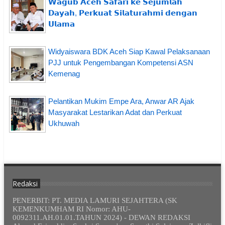
𝗪𝗮𝗴𝘂𝗯 𝗔𝗰𝗲𝗵 𝗦𝗮𝗳𝗮𝗿𝗶 𝗸𝗲 𝗦𝗲𝗷𝘂𝗺𝗹𝗮𝗵
𝗗𝗮𝘆𝗮𝗵, 𝗣𝗲𝗿𝗸𝘂𝗮𝘁 𝗦𝗶𝗹𝗮𝘁𝘂𝗿𝗮𝗵𝗺𝗶 𝗱𝗲𝗻𝗴𝗮𝗻
𝗨𝗹𝗮𝗺𝗮
Widyaiswara BDK Aceh Siap Kawal Pelaksanaan
PJJ untuk Pengembangan Kompetensi ASN
Kemenag
Pelantikan Mukim Empe Ara, Anwar AR Ajak
Masyarakat Lestarikan Adat dan Perkuat
Ukhuwah
Redaksi
PENERBIT: PT. MEDIA LAMURI SEJAHTERA (SK
KEMENKUMHAM RI Nomor: AHU-
0092311.AH.01.01.TAHUN 2024) - DEWAN REDAKSI