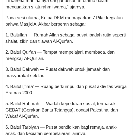
ini karena manfaatnya sangat besar, terutama dalam
menguatkan silaturahmi warga,” ujarnya.
Pada sesi utama, Ketua DKM memaparkan 7 Pilar kegiatan
bahwa Masjid Al Akbar berperan sebagai:
1. Baitullah — Rumah Allah sebagai pusat ibadah rutin seperti
shalat, zikir, dan tilawah Al-Qur’an.
2. Baitul Qur’an — Tempat mempelajari, membaca, dan
mengkaji Al-Qur’an.
3. Baitul Dakwah — Pusat dakwah untuk jamaah dan
masyarakat sekitar.
4. Baitul Ijtima’ — Ruang berkumpul dan pusat aktivitas warga
Eramas 2000.
5. Baitul Rahmah — Wadah kepedulian sosial, termasuk
GEBAT (Gerakan Bantu Tetangga), donasi Palestina, dan
Wakaf Al-Qur’an.
6. Baitul Tarbiyah — Pusat pendidikan bagi remaja, anak-
anak, dan kegiatan pembelajaran lainnya.