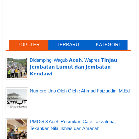
POPULER
TERBARU
KATEGORI
Didampingi Wagub 𝗔𝗰𝗲𝗵, Wapres 𝗧𝗶𝗻𝗷𝗮𝘂
𝗝𝗲𝗺𝗯𝗮𝘁𝗮𝗻 𝗟𝘂𝗺𝘂𝘁 𝗱𝗮𝗻 𝗝𝗲𝗺𝗯𝗮𝘁𝗮𝗻
𝗞𝗲𝗻𝗱𝗮𝘄𝗶
Numero Uno Oleh Oleh : Ahmad Faizuddin, M.Ed
PMDG 8 Aceh Resmikan Cafe Lazzatuna,
Tekankan Nilai Ikhlas dan Amanah