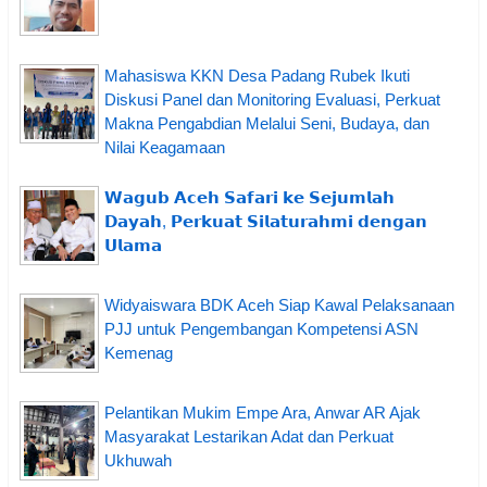
Mahasiswa KKN Desa Padang Rubek Ikuti
Diskusi Panel dan Monitoring Evaluasi, Perkuat
Makna Pengabdian Melalui Seni, Budaya, dan
Nilai Keagamaan
𝗪𝗮𝗴𝘂𝗯 𝗔𝗰𝗲𝗵 𝗦𝗮𝗳𝗮𝗿𝗶 𝗸𝗲 𝗦𝗲𝗷𝘂𝗺𝗹𝗮𝗵
𝗗𝗮𝘆𝗮𝗵, 𝗣𝗲𝗿𝗸𝘂𝗮𝘁 𝗦𝗶𝗹𝗮𝘁𝘂𝗿𝗮𝗵𝗺𝗶 𝗱𝗲𝗻𝗴𝗮𝗻
𝗨𝗹𝗮𝗺𝗮
Widyaiswara BDK Aceh Siap Kawal Pelaksanaan
PJJ untuk Pengembangan Kompetensi ASN
Kemenag
Pelantikan Mukim Empe Ara, Anwar AR Ajak
Masyarakat Lestarikan Adat dan Perkuat
Ukhuwah