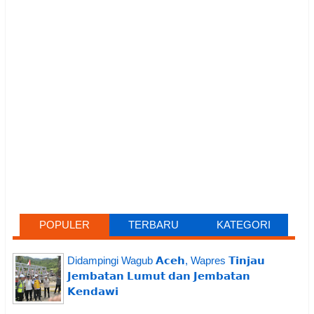
POPULER
TERBARU
KATEGORI
Didampingi Wagub 𝗔𝗰𝗲𝗵, Wapres 𝗧𝗶𝗻𝗷𝗮𝘂
𝗝𝗲𝗺𝗯𝗮𝘁𝗮𝗻 𝗟𝘂𝗺𝘂𝘁 𝗱𝗮𝗻 𝗝𝗲𝗺𝗯𝗮𝘁𝗮𝗻
𝗞𝗲𝗻𝗱𝗮𝘄𝗶