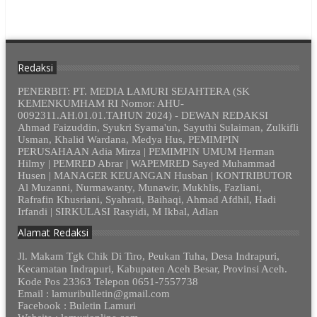
Redaksi
PENERBIT: PT. MEDIA LAMURI SEJAHTERA (SK
KEMENKUMHAM RI Nomor: AHU-
0092311.AH.01.01.TAHUN 2024) - DEWAN REDAKSI
Ahmad Faizuddin, Syukri Syama'un, Sayuthi Sulaiman, Zulkifli
Usman, Khalid Wardana, Medya Hus, PEMIMPIN
PERUSAHAAN Adia Mirza | PEMIMPIN UMUM Herman
Hilmy | PEMRED Abrar | WAPEMRED Sayed Muhammad
Husen | MANAGER KEUANGAN Husban | KONTRIBUTOR
Al Muzanni, Nurmawanty, Munawir, Mukhlis, Fazliani,
Rafrafin Khusriani, Syahrati, Baihaqi, Ahmad Afdhil, Hadi
Irfandi | SIRKULASI Rasyidi, M Ikbal, Adlan
Alamat Redaksi
Jl. Makam Tgk Chik Di Tiro, Peukan Tuha, Desa Indrapuri,
Kecamatan Indrapuri, Kabupaten Aceh Besar, Provinsi Aceh.
Kode Pos 23363 Telepon 0651-7557738
Email : lamuribulletin@gmail.com
Facebook : Buletin Lamuri