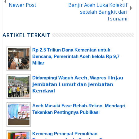
Newer Post
Banjir Aceh Luka Kolektif
setelah Bangkit dari
Tsunami
ARTIKEL TERKAIT
Rp 2,5 Triliun Dana Kementan untuk
Bencana, Pemerintah Aceh kelola Rp 9,7
Miliar
Didampingi Wagub 𝗔𝗰𝗲𝗵, Wapres 𝗧𝗶𝗻𝗷𝗮𝘂
𝗝𝗲𝗺𝗯𝗮𝘁𝗮𝗻 𝗟𝘂𝗺𝘂𝘁 𝗱𝗮𝗻 𝗝𝗲𝗺𝗯𝗮𝘁𝗮𝗻
𝗞𝗲𝗻𝗱𝗮𝘄𝗶
Aceh Masuki Fase Rehab-Rekon, Mendagri
Tekankan Pentingnya Publikasi
Kemenag Percepat Pemulihan