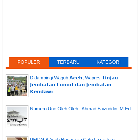
POPULER
TERBARU
KATEGORI
Didampingi Wagub 𝗔𝗰𝗲𝗵, Wapres 𝗧𝗶𝗻𝗷𝗮𝘂
𝗝𝗲𝗺𝗯𝗮𝘁𝗮𝗻 𝗟𝘂𝗺𝘂𝘁 𝗱𝗮𝗻 𝗝𝗲𝗺𝗯𝗮𝘁𝗮𝗻
𝗞𝗲𝗻𝗱𝗮𝘄𝗶
Numero Uno Oleh Oleh : Ahmad Faizuddin, M.Ed
PMDG 8 Aceh Resmikan Cafe Lazzatuna,