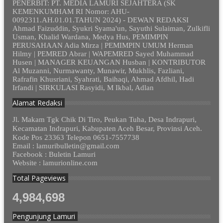
PENERBIT: PT. MEDIA LAMURI SEJAHTERA (SK
KEMENKUMHAM RI Nomor: AHU-
0092311.AH.01.01.TAHUN 2024) - DEWAN REDAKSI
Ahmad Faizuddin, Syukri Syama'un, Sayuthi Sulaiman, Zulkifli
Usman, Khalid Wardana, Medya Hus, PEMIMPIN
PERUSAHAAN Adia Mirza | PEMIMPIN UMUM Herman
Hilmy | PEMRED Abrar | WAPEMRED Sayed Muhammad
Husen | MANAGER KEUANGAN Husban | KONTRIBUTOR
Al Muzanni, Nurmawanty, Munawir, Mukhlis, Fazliani,
Rafrafin Khusriani, Syahrati, Baihaqi, Ahmad Afdhil, Hadi
Irfandi | SIRKULASI Rasyidi, M Ikbal, Adlan
Alamat Redaksi
Jl. Makam Tgk Chik Di Tiro, Peukan Tuha, Desa Indrapuri,
Kecamatan Indrapuri, Kabupaten Aceh Besar, Provinsi Aceh.
Kode Pos 23363 Telepon 0651-7557738
Email : lamuribulletin@gmail.com
Facebook : Buletin Lamuri
Website : lamurionline.com
Total Pageviews
4,984,698
Pengunjung Lamuri