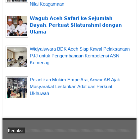
Nilai Keagamaan
𝗪𝗮𝗴𝘂𝗯 𝗔𝗰𝗲𝗵 𝗦𝗮𝗳𝗮𝗿𝗶 𝗸𝗲 𝗦𝗲𝗷𝘂𝗺𝗹𝗮𝗵
𝗗𝗮𝘆𝗮𝗵, 𝗣𝗲𝗿𝗸𝘂𝗮𝘁 𝗦𝗶𝗹𝗮𝘁𝘂𝗿𝗮𝗵𝗺𝗶 𝗱𝗲𝗻𝗴𝗮𝗻
𝗨𝗹𝗮𝗺𝗮
Widyaiswara BDK Aceh Siap Kawal Pelaksanaan
PJJ untuk Pengembangan Kompetensi ASN
Kemenag
Pelantikan Mukim Empe Ara, Anwar AR Ajak
Masyarakat Lestarikan Adat dan Perkuat
Ukhuwah
Redaksi