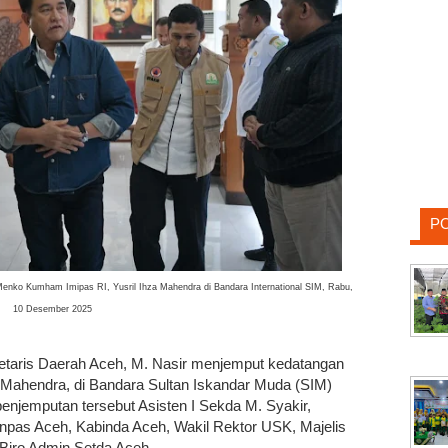
P
enko Kumham Imipas RI, Yusril Ihza Mahendra di Bandara International SIM, Rabu,
10 Desember 2025
etaris Daerah Aceh, M. Nasir menjemput kedatangan
Mahendra, di Bandara Sultan Iskandar Muda (SIM)
enjemputan tersebut Asisten I Sekda M. Syakir,
npas Aceh, Kabinda Aceh, Wakil Rektor USK, Majelis
 Biro Admin Setda Aceh.