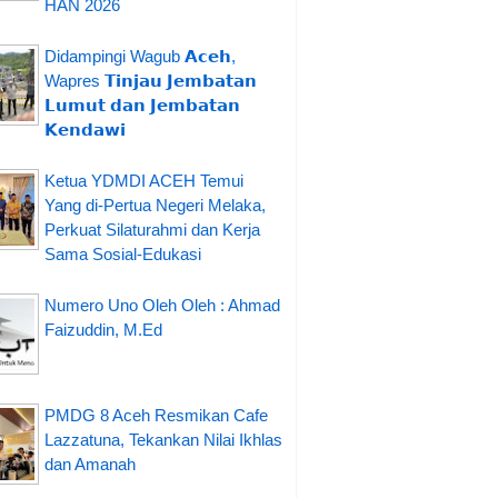
HAN 2026
Didampingi Wagub 𝗔𝗰𝗲𝗵,
Wapres 𝗧𝗶𝗻𝗷𝗮𝘂 𝗝𝗲𝗺𝗯𝗮𝘁𝗮𝗻
𝗟𝘂𝗺𝘂𝘁 𝗱𝗮𝗻 𝗝𝗲𝗺𝗯𝗮𝘁𝗮𝗻
𝗞𝗲𝗻𝗱𝗮𝘄𝗶
Ketua YDMDI ACEH Temui
Yang di-Pertua Negeri Melaka,
Perkuat Silaturahmi dan Kerja
Sama Sosial-Edukasi
Numero Uno Oleh Oleh : Ahmad
Faizuddin, M.Ed
PMDG 8 Aceh Resmikan Cafe
Lazzatuna, Tekankan Nilai Ikhlas
dan Amanah