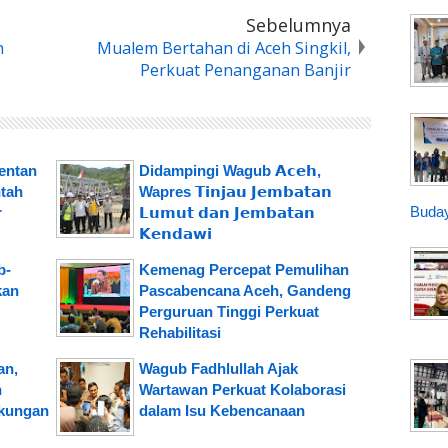
Sebelumnya
h
Mualem Bertahan di Aceh Singkil,
Perkuat Penanganan Banjir
mentan
Didampingi Wagub 𝗔𝗰𝗲𝗵,
tah
Wapres 𝗧𝗶𝗻𝗷𝗮𝘂 𝗝𝗲𝗺𝗯𝗮𝘁𝗮𝗻
Buday
r
𝗟𝘂𝗺𝘂𝘁 𝗱𝗮𝗻 𝗝𝗲𝗺𝗯𝗮𝘁𝗮𝗻
𝗞𝗲𝗻𝗱𝗮𝘄𝗶
b-
Kemenag Percepat Pemulihan
kan
Pascabencana Aceh, Gandeng
Perguruan Tinggi Perkuat
Rehabilitasi
an,
Wagub Fadhlullah Ajak
h
Wartawan Perkuat Kolaborasi
ukungan
dalam Isu Kebencanaan