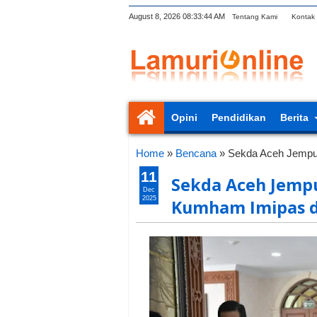
August 8, 2026
08:33:45 AM
Tentang Kami
Kontak
Opini
Pendidikan
Berita
Home
»
Bencana
»
Sekda Aceh Jempu
11
Sekda Aceh Jemp
Dec
2025
Kumham Imipas d