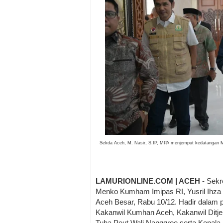
Sekda Aceh, M. Nasir, S.IP, MPA menjemput kedatangan M
LAMURIONLINE.COM | ACEH
- Sekr
Menko Kumham Imipas RI, Yusril Ihza 
Aceh Besar, Rabu 10/12. Hadir dalam p
Kakanwil Kumhan Aceh, Kakanwil Ditje
Tuha Peut Wali Nanggroe serta Kepala