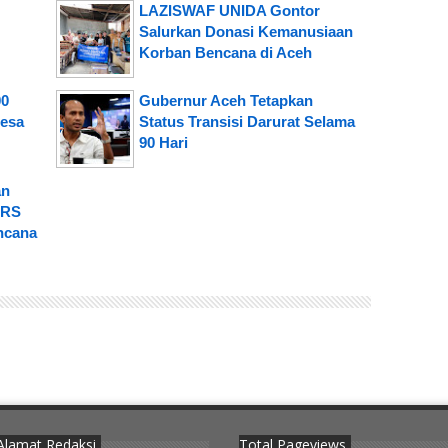
LAZISWAF UNIDA Gontor
Salurkan Donasi Kemanusiaan
Korban Bencana di Aceh
00
Gubernur Aceh Tetapkan
Desa
Status Transisi Darurat Selama
90 Hari
an
 RS
ncana
Alamat Redaksi
Total Pageviews