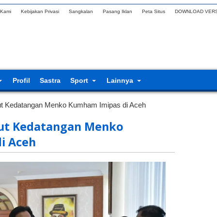
 Kami
Kebijakan Privasi
Sangkalan
Pasang Iklan
Peta Situs
DOWNLOAD VERS
Profil
Sastra
Sport
Lainnya
t Kedatangan Menko Kumham Imipas di Aceh
ut Kedatangan Menko
i Aceh