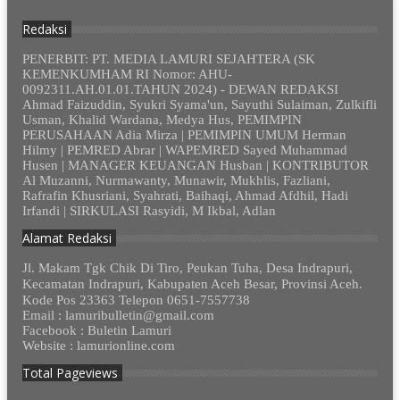
Redaksi
PENERBIT: PT. MEDIA LAMURI SEJAHTERA (SK
KEMENKUMHAM RI Nomor: AHU-
0092311.AH.01.01.TAHUN 2024) - DEWAN REDAKSI
Ahmad Faizuddin, Syukri Syama'un, Sayuthi Sulaiman, Zulkifli
Usman, Khalid Wardana, Medya Hus, PEMIMPIN
PERUSAHAAN Adia Mirza | PEMIMPIN UMUM Herman
Hilmy | PEMRED Abrar | WAPEMRED Sayed Muhammad
Husen | MANAGER KEUANGAN Husban | KONTRIBUTOR
Al Muzanni, Nurmawanty, Munawir, Mukhlis, Fazliani,
Rafrafin Khusriani, Syahrati, Baihaqi, Ahmad Afdhil, Hadi
Irfandi | SIRKULASI Rasyidi, M Ikbal, Adlan
Alamat Redaksi
Jl. Makam Tgk Chik Di Tiro, Peukan Tuha, Desa Indrapuri,
Kecamatan Indrapuri, Kabupaten Aceh Besar, Provinsi Aceh.
Kode Pos 23363 Telepon 0651-7557738
Email : lamuribulletin@gmail.com
Facebook : Buletin Lamuri
Website : lamurionline.com
Total Pageviews