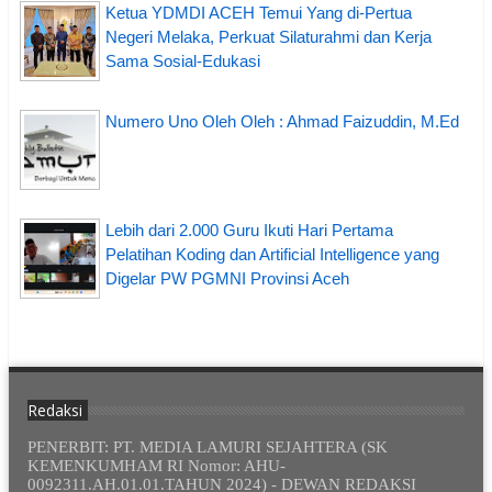
Ketua YDMDI ACEH Temui Yang di-Pertua
Negeri Melaka, Perkuat Silaturahmi dan Kerja
Sama Sosial-Edukasi
Numero Uno Oleh Oleh : Ahmad Faizuddin, M.Ed
Lebih dari 2.000 Guru Ikuti Hari Pertama
Pelatihan Koding dan Artificial Intelligence yang
Digelar PW PGMNI Provinsi Aceh
Redaksi
PENERBIT: PT. MEDIA LAMURI SEJAHTERA (SK
KEMENKUMHAM RI Nomor: AHU-
0092311.AH.01.01.TAHUN 2024) - DEWAN REDAKSI