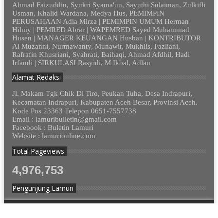
Ahmad Faizuddin, Syukri Syama'un, Sayuthi Sulaiman, Zulkifli
Usman, Khalid Wardana, Medya Hus, PEMIMPIN
PERUSAHAAN Adia Mirza | PEMIMPIN UMUM Herman
Hilmy | PEMRED Abrar | WAPEMRED Sayed Muhammad
Husen | MANAGER KEUANGAN Husban | KONTRIBUTOR
Al Muzanni, Nurmawanty, Munawir, Mukhlis, Fazliani,
Rafrafin Khusriani, Syahrati, Baihaqi, Ahmad Afdhil, Hadi
Irfandi | SIRKULASI Rasyidi, M Ikbal, Adlan
Alamat Redaksi
Jl. Makam Tgk Chik Di Tiro, Peukan Tuha, Desa Indrapuri,
Kecamatan Indrapuri, Kabupaten Aceh Besar, Provinsi Aceh.
Kode Pos 23363 Telepon 0651-7557738
Email : lamuribulletin@gmail.com
Facebook : Buletin Lamuri
Website : lamurionline.com
Total Pageviews
4,976,753
Pengunjung Lamuri
© 2012 - 2023. Lamurionline.com - Semua Hak Dilindungi.
Design by
cekmus