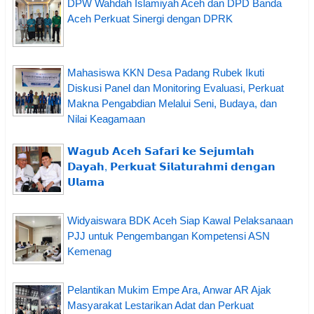
DPW Wahdah Islamiyah Aceh dan DPD Banda
Aceh Perkuat Sinergi dengan DPRK
Mahasiswa KKN Desa Padang Rubek Ikuti
Diskusi Panel dan Monitoring Evaluasi, Perkuat
Makna Pengabdian Melalui Seni, Budaya, dan
Nilai Keagamaan
𝗪𝗮𝗴𝘂𝗯 𝗔𝗰𝗲𝗵 𝗦𝗮𝗳𝗮𝗿𝗶 𝗸𝗲 𝗦𝗲𝗷𝘂𝗺𝗹𝗮𝗵
𝗗𝗮𝘆𝗮𝗵, 𝗣𝗲𝗿𝗸𝘂𝗮𝘁 𝗦𝗶𝗹𝗮𝘁𝘂𝗿𝗮𝗵𝗺𝗶 𝗱𝗲𝗻𝗴𝗮𝗻
𝗨𝗹𝗮𝗺𝗮
Widyaiswara BDK Aceh Siap Kawal Pelaksanaan
PJJ untuk Pengembangan Kompetensi ASN
Kemenag
Pelantikan Mukim Empe Ara, Anwar AR Ajak
Masyarakat Lestarikan Adat dan Perkuat