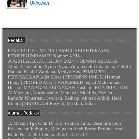
Ukhuwah
Redaksi
PENERBIT: PT. MEDIA LAMURI SEJAHTERA (SK
KEMENKUMHAM RI Nomor: AHU-
0092311.AH.01.01.TAHUN 2024) - DEWAN REDAKSI
Ahmad Faizuddin, Syukri Syama'un, Sayuthi Sulaiman, Zulkifli
Usman, Khalid Wardana, Medya Hus, PEMIMPIN
PERUSAHAAN Adia Mirza | PEMIMPIN UMUM Herman
Hilmy | PEMRED Abrar | WAPEMRED Sayed Muhammad
Husen | MANAGER KEUANGAN Husban | KONTRIBUTOR
Al Muzanni, Nurmawanty, Munawir, Mukhlis, Fazliani,
Rafrafin Khusriani, Syahrati, Baihaqi, Ahmad Afdhil, Hadi
Irfandi | SIRKULASI Rasyidi, M Ikbal, Adlan
Alamat Redaksi
Jl. Makam Tgk Chik Di Tiro, Peukan Tuha, Desa Indrapuri,
Kecamatan Indrapuri, Kabupaten Aceh Besar, Provinsi Aceh.
Kode Pos 23363 Telepon 0651-7557738