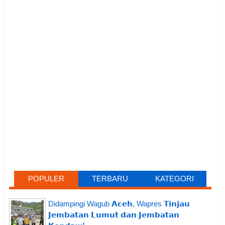
POPULER
TERBARU
KATEGORI
Didampingi Wagub 𝗔𝗰𝗲𝗵, Wapres 𝗧𝗶𝗻𝗷𝗮𝘂
𝗝𝗲𝗺𝗯𝗮𝘁𝗮𝗻 𝗟𝘂𝗺𝘂𝘁 𝗱𝗮𝗻 𝗝𝗲𝗺𝗯𝗮𝘁𝗮𝗻