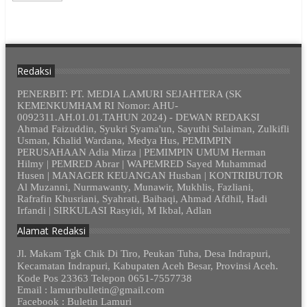
Redaksi
PENERBIT: PT. MEDIA LAMURI SEJAHTERA (SK
KEMENKUMHAM RI Nomor: AHU-
0092311.AH.01.01.TAHUN 2024) - DEWAN REDAKSI
Ahmad Faizuddin, Syukri Syama'un, Sayuthi Sulaiman, Zulkifli
Usman, Khalid Wardana, Medya Hus, PEMIMPIN
PERUSAHAAN Adia Mirza | PEMIMPIN UMUM Herman
Hilmy | PEMRED Abrar | WAPEMRED Sayed Muhammad
Husen | MANAGER KEUANGAN Husban | KONTRIBUTOR
Al Muzanni, Nurmawanty, Munawir, Mukhlis, Fazliani,
Rafrafin Khusriani, Syahrati, Baihaqi, Ahmad Afdhil, Hadi
Irfandi | SIRKULASI Rasyidi, M Ikbal, Adlan
Alamat Redaksi
Jl. Makam Tgk Chik Di Tiro, Peukan Tuha, Desa Indrapuri,
Kecamatan Indrapuri, Kabupaten Aceh Besar, Provinsi Aceh.
Kode Pos 23363 Telepon 0651-7557738
Email : lamuribulletin@gmail.com
Facebook : Buletin Lamuri