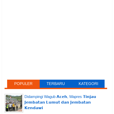
POPULER
TERBARU
KATEGORI
Didampingi Wagub 𝗔𝗰𝗲𝗵, Wapres 𝗧𝗶𝗻𝗷𝗮𝘂
𝗝𝗲𝗺𝗯𝗮𝘁𝗮𝗻 𝗟𝘂𝗺𝘂𝘁 𝗱𝗮𝗻 𝗝𝗲𝗺𝗯𝗮𝘁𝗮𝗻
𝗞𝗲𝗻𝗱𝗮𝘄𝗶