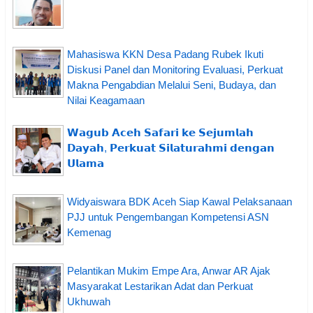
Mahasiswa KKN Desa Padang Rubek Ikuti
Diskusi Panel dan Monitoring Evaluasi, Perkuat
Makna Pengabdian Melalui Seni, Budaya, dan
Nilai Keagamaan
𝗪𝗮𝗴𝘂𝗯 𝗔𝗰𝗲𝗵 𝗦𝗮𝗳𝗮𝗿𝗶 𝗸𝗲 𝗦𝗲𝗷𝘂𝗺𝗹𝗮𝗵
𝗗𝗮𝘆𝗮𝗵, 𝗣𝗲𝗿𝗸𝘂𝗮𝘁 𝗦𝗶𝗹𝗮𝘁𝘂𝗿𝗮𝗵𝗺𝗶 𝗱𝗲𝗻𝗴𝗮𝗻
𝗨𝗹𝗮𝗺𝗮
Widyaiswara BDK Aceh Siap Kawal Pelaksanaan
PJJ untuk Pengembangan Kompetensi ASN
Kemenag
Pelantikan Mukim Empe Ara, Anwar AR Ajak
Masyarakat Lestarikan Adat dan Perkuat
Ukhuwah