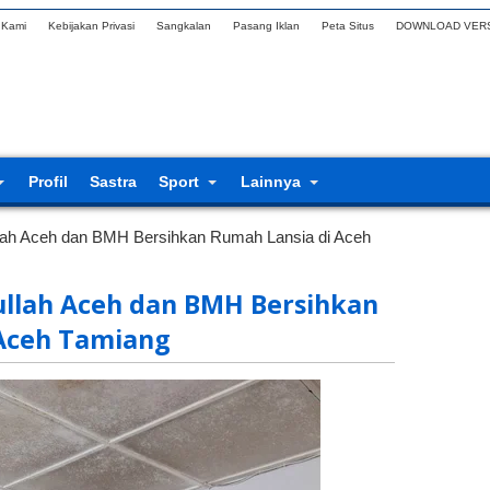
 Kami
Kebijakan Privasi
Sangkalan
Pasang Iklan
Peta Situs
DOWNLOAD VERS
Profil
Sastra
Sport
Lainnya
lah Aceh dan BMH Bersihkan Rumah Lansia di Aceh
llah Aceh dan BMH Bersihkan
 Aceh Tamiang