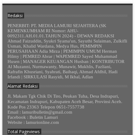
Redaksi
PENERBIT: PT. MEDIA LAMURI SEJAHTERA (SK
KEMENKUMHAM RI Nomor: AHU-
0092311.AH.01.01.TAHUN 2024) - DEWAN REDAKSI
Ahmad Faizuddin, Syukri Syama'un, Sayuthi Sulaiman, Zulkifli
Usman, Khalid Wardana, Medya Hus, PEMIMPIN
PERUSAHAAN Adia Mirza | PEMIMPIN UMUM Herman
Hilmy | PEMRED Abrar | WAPEMRED Sayed Muhammad
Husen | MANAGER KEUANGAN Husban | KONTRIBUTOR
Al Muzanni, Nurmawanty, Munawir, Mukhlis, Fazliani,
Rafrafin Khusriani, Syahrati, Baihaqi, Ahmad Afdhil, Hadi
Irfandi | SIRKULASI Rasyidi, M Ikbal, Adlan
Alamat Redaksi
Jl. Makam Tgk Chik Di Tiro, Peukan Tuha, Desa Indrapuri,
Kecamatan Indrapuri, Kabupaten Aceh Besar, Provinsi Aceh.
Kode Pos 23363 Telepon 0651-7557738
Email : lamuribulletin@gmail.com
Facebook : Buletin Lamuri
Website : lamurionline.com
Total Pageviews