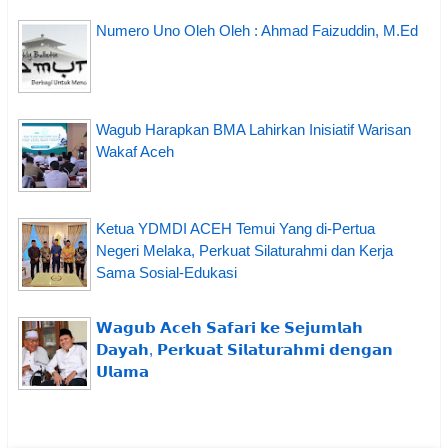
Numero Uno Oleh Oleh : Ahmad Faizuddin, M.Ed
Wagub Harapkan BMA Lahirkan Inisiatif Warisan
Wakaf Aceh
Ketua YDMDI ACEH Temui Yang di-Pertua
Negeri Melaka, Perkuat Silaturahmi dan Kerja
Sama Sosial-Edukasi
𝗪𝗮𝗴𝘂𝗯 𝗔𝗰𝗲𝗵 𝗦𝗮𝗳𝗮𝗿𝗶 𝗸𝗲 𝗦𝗲𝗷𝘂𝗺𝗹𝗮𝗵
𝗗𝗮𝘆𝗮𝗵, 𝗣𝗲𝗿𝗸𝘂𝗮𝘁 𝗦𝗶𝗹𝗮𝘁𝘂𝗿𝗮𝗵𝗺𝗶 𝗱𝗲𝗻𝗴𝗮𝗻
𝗨𝗹𝗮𝗺𝗮