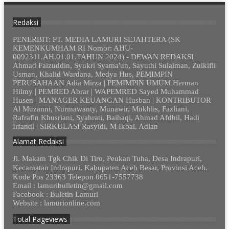
Redaksi
PENERBIT: PT. MEDIA LAMURI SEJAHTERA (SK
KEMENKUMHAM RI Nomor: AHU-
0092311.AH.01.01.TAHUN 2024) - DEWAN REDAKSI
Ahmad Faizuddin, Syukri Syama'un, Sayuthi Sulaiman, Zulkifli
Usman, Khalid Wardana, Medya Hus, PEMIMPIN
PERUSAHAAN Adia Mirza | PEMIMPIN UMUM Herman
Hilmy | PEMRED Abrar | WAPEMRED Sayed Muhammad
Husen | MANAGER KEUANGAN Husban | KONTRIBUTOR
Al Muzanni, Nurmawanty, Munawir, Mukhlis, Fazliani,
Rafrafin Khusriani, Syahrati, Baihaqi, Ahmad Afdhil, Hadi
Irfandi | SIRKULASI Rasyidi, M Ikbal, Adlan
Alamat Redaksi
Jl. Makam Tgk Chik Di Tiro, Peukan Tuha, Desa Indrapuri,
Kecamatan Indrapuri, Kabupaten Aceh Besar, Provinsi Aceh.
Kode Pos 23363 Telepon 0651-7557738
Email : lamuribulletin@gmail.com
Facebook : Buletin Lamuri
Website : lamurionline.com
Total Pageviews