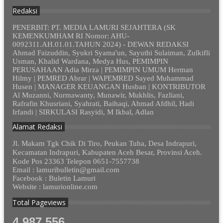
Redaksi
PENERBIT: PT. MEDIA LAMURI SEJAHTERA (SK
KEMENKUMHAM RI Nomor: AHU-
0092311.AH.01.01.TAHUN 2024) - DEWAN REDAKSI
Ahmad Faizuddin, Syukri Syama'un, Sayuthi Sulaiman, Zulkifli
Usman, Khalid Wardana, Medya Hus, PEMIMPIN
PERUSAHAAN Adia Mirza | PEMIMPIN UMUM Herman
Hilmy | PEMRED Abrar | WAPEMRED Sayed Muhammad
Husen | MANAGER KEUANGAN Husban | KONTRIBUTOR
Al Muzanni, Nurmawanty, Munawir, Mukhlis, Fazliani,
Rafrafin Khusriani, Syahrati, Baihaqi, Ahmad Afdhil, Hadi
Irfandi | SIRKULASI Rasyidi, M Ikbal, Adlan
Alamat Redaksi
Jl. Makam Tgk Chik Di Tiro, Peukan Tuha, Desa Indrapuri,
Kecamatan Indrapuri, Kabupaten Aceh Besar, Provinsi Aceh.
Kode Pos 23363 Telepon 0651-7557738
Email : lamuribulletin@gmail.com
Facebook : Buletin Lamuri
Website : lamurionline.com
Total Pageviews
4,987,556