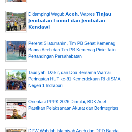
Didampingi Wagub 𝗔𝗰𝗲𝗵, Wapres 𝗧𝗶𝗻𝗷𝗮𝘂
𝗝𝗲𝗺𝗯𝗮𝘁𝗮𝗻 𝗟𝘂𝗺𝘂𝘁 𝗱𝗮𝗻 𝗝𝗲𝗺𝗯𝗮𝘁𝗮𝗻
𝗞𝗲𝗻𝗱𝗮𝘄𝗶
Pererat Silaturrahim, Tim PB Sehat Kemenag
Banda Aceh dan Tim PB Kemenag Pidie Jalin
Pertandingan Persahabatan
Tausiyah, Dzikir, dan Doa Bersama Warnai
Peringatan HUT ke-81 Kemerdekaan RI di SMA
Negeri 1 Indrapuri
Orientasi PPPK 2026 Dimulai, BDK Aceh
Pastikan Pelaksanaan Akurat dan Berintegritas
DPW Wahdah Islamiyah Aceh dan DPD Banda