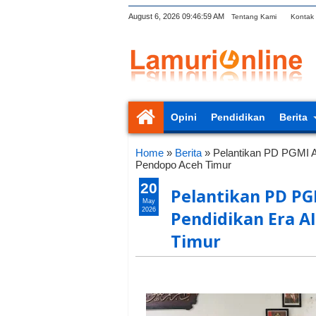
August 6, 2026
09:47:00 AM
Tentang Kami
Kontak
Opini
Pendidikan
Berita
Home
»
Berita
»
Pelantikan PD PGMI Ac
Pendopo Aceh Timur
20
Pelantikan PD PG
May
2026
Pendidikan Era A
Timur