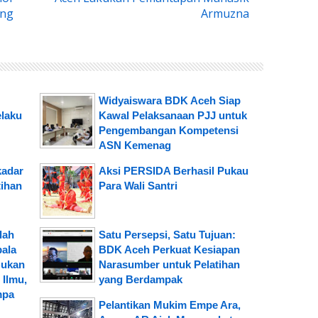
ong
Armuzna
Widyaiswara BDK Aceh Siap
elaku
Kawal Pelaksanaan PJJ untuk
Pengembangan Kompetensi
ASN Kemenag
kadar
Aksi PERSIDA Berhasil Pukau
tihan
Para Wali Santri
lah
Satu Persepsi, Satu Tujuan:
pala
BDK Aceh Perkuat Kesiapan
Bukan
Narasumber untuk Pelatihan
Ilmu,
yang Berdampak
mpa
Pelantikan Mukim Empe Ara,