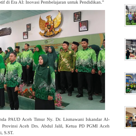
if di Era AI: Inovasi Pembelajaran untuk Pendidikan.”
 Bunda PAUD Aceh Timur Ny. Dr. Lismawani Iskandar Al-
 Provinsi Aceh Drs. Abdul Jalil, Ketua PD PGMI Aceh
i, S.ST.