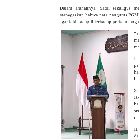
‎Dalam arahannya, Sadli sekaligus m
menegaskan bahwa para pengurus PGMI
agar lebih adaptif terhadap perkembanga
‎“
me
ma
‎
pe
ha
be
‎S
Is
b
se
de
‎I
da