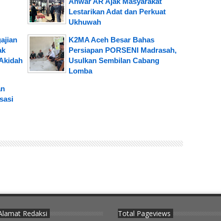
Anwar AR Ajak Masyarakat
Lestarikan Adat dan Perkuat
Ukhuwah
ajian
K2MA Aceh Besar Bahas
ak
Persiapan PORSENI Madrasah,
Akidah
Usulkan Sembilan Cabang
Lomba
an
sasi
Alamat Redaksi
Total Pageviews