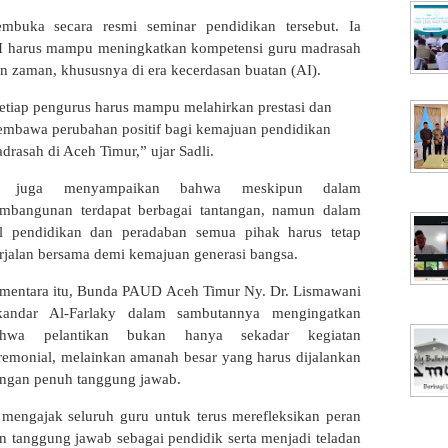
embuka secara resmi seminar pendidikan tersebut. Ia
 harus mampu meningkatkan kompetensi guru madrasah
n zaman, khususnya di era kecerdasan buatan (AI).
Setiap pengurus harus mampu melahirkan prestasi dan
mbawa perubahan positif bagi kemajuan pendidikan
drasah di Aceh Timur,” ujar Sadli.
Ia juga menyampaikan bahwa meskipun dalam
mbangunan terdapat berbagai tantangan, namun dalam
l pendidikan dan peradaban semua pihak harus tetap
rjalan bersama demi kemajuan generasi bangsa.
ementara itu, Bunda PAUD Aceh Timur Ny. Dr. Lismawani
kandar Al-Farlaky dalam sambutannya mengingatkan
ahwa pelantikan bukan hanya sekadar kegiatan
remonial, melainkan amanah besar yang harus dijalankan
ngan penuh tanggung jawab.
a mengajak seluruh guru untuk terus merefleksikan peran
n tanggung jawab sebagai pendidik serta menjadi teladan