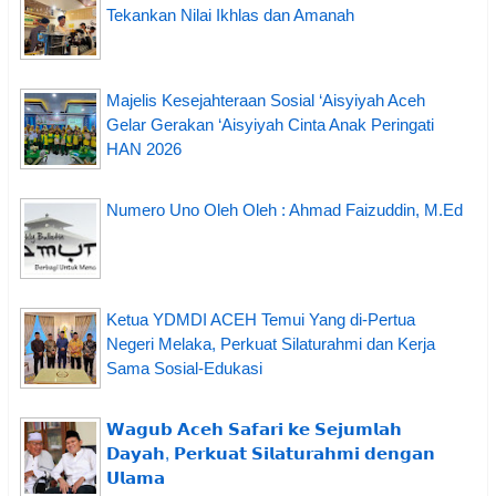
Tekankan Nilai Ikhlas dan Amanah
Majelis Kesejahteraan Sosial ‘Aisyiyah Aceh
Gelar Gerakan ‘Aisyiyah Cinta Anak Peringati
HAN 2026
Numero Uno Oleh Oleh : Ahmad Faizuddin, M.Ed
Ketua YDMDI ACEH Temui Yang di-Pertua
Negeri Melaka, Perkuat Silaturahmi dan Kerja
Sama Sosial-Edukasi
𝗪𝗮𝗴𝘂𝗯 𝗔𝗰𝗲𝗵 𝗦𝗮𝗳𝗮𝗿𝗶 𝗸𝗲 𝗦𝗲𝗷𝘂𝗺𝗹𝗮𝗵
𝗗𝗮𝘆𝗮𝗵, 𝗣𝗲𝗿𝗸𝘂𝗮𝘁 𝗦𝗶𝗹𝗮𝘁𝘂𝗿𝗮𝗵𝗺𝗶 𝗱𝗲𝗻𝗴𝗮𝗻
𝗨𝗹𝗮𝗺𝗮