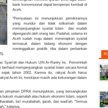
bank konvensional dapat beroperasi kembali di
Aceh.
“Pernyataan ini menunjukkan pemikirannya
yang mundur dan tidak istikamah dalam
memperjuangkan syariat Islam dan mudah
dipengaruhi oleh orang lain. Padahal, selama ini
Aceh sudah maju dalam menerapkan syariat
termasuk dalam bidang ekonomi dengan
meninggalkan praktik riba dalam perbankan
/5).
P
s Syari'ah dan Hukum UIN Ar-Raniry ini, Pemerintah
h berhasil memperjuangkan syariat Islam secara formal
 sejak tahun 2002. Karena itu, rakyat Aceh harus
kyat Aceh ini, meskipun masih ada kekurangan dalam
an pimpinan DPRA menunjukkan, yang bersangkutan
ya hukum muamalah atau hukum ekonomi Islam, seperti
harabah, ba'i murabahah, ijarah, dan wadi'ah. “Semua
iah,” katanya.