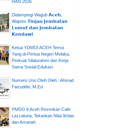
HAN 2026
Didampingi Wagub 𝗔𝗰𝗲𝗵,
Wapres 𝗧𝗶𝗻𝗷𝗮𝘂 𝗝𝗲𝗺𝗯𝗮𝘁𝗮𝗻
𝗟𝘂𝗺𝘂𝘁 𝗱𝗮𝗻 𝗝𝗲𝗺𝗯𝗮𝘁𝗮𝗻
𝗞𝗲𝗻𝗱𝗮𝘄𝗶
Ketua YDMDI ACEH Temui
Yang di-Pertua Negeri Melaka,
Perkuat Silaturahmi dan Kerja
Sama Sosial-Edukasi
Numero Uno Oleh Oleh : Ahmad
Faizuddin, M.Ed
PMDG 8 Aceh Resmikan Cafe
Lazzatuna, Tekankan Nilai Ikhlas
dan Amanah