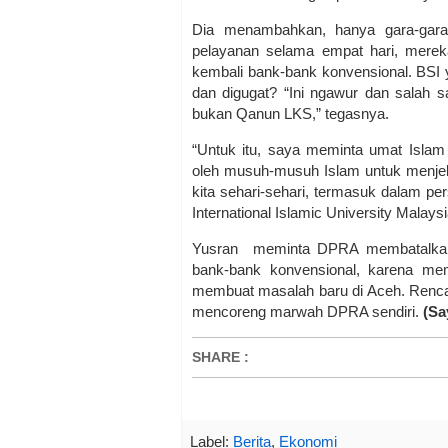
Dia menambahkan, hanya gara-gara
pelayanan selama empat hari, merek
kembali bank-bank konvensional. BSI
dan digugat? “Ini ngawur dan salah s
bukan Qanun LKS,” tegasnya.
“Untuk itu, saya meminta umat Islam 
oleh musuh-musuh Islam untuk menjel
kita sehari-sehari, termasuk dalam pe
International Islamic University Malaysi
Yusran meminta DPRA membatalkan
bank-bank konvensional, karena m
membuat masalah baru di Aceh. Renc
mencoreng marwah DPRA sendiri.
(Sa
SHARE
:
Label:
Berita
,
Ekonomi