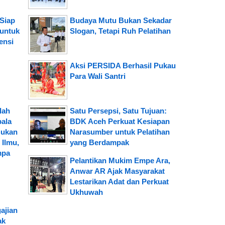
Siap
Budaya Mutu Bukan Sekadar
 untuk
Slogan, Tetapi Ruh Pelatihan
ensi
Aksi PERSIDA Berhasil Pukau
Para Wali Santri
lah
Satu Persepsi, Satu Tujuan:
pala
BDK Aceh Perkuat Kesiapan
Bukan
Narasumber untuk Pelatihan
Ilmu,
yang Berdampak
mpa
Pelantikan Mukim Empe Ara,
Anwar AR Ajak Masyarakat
Lestarikan Adat dan Perkuat
Ukhuwah
ajian
ak