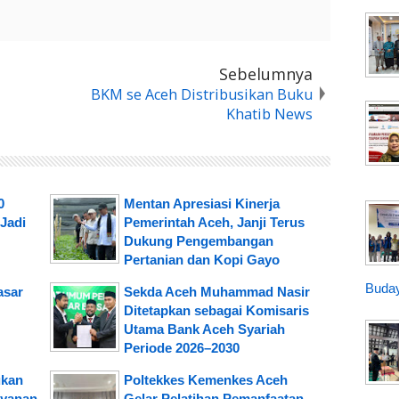
Sebelumnya
BKM se Aceh Distribusikan Buku
Khatib News
0
Mentan Apresiasi Kinerja
Jadi
Pemerintah Aceh, Janji Terus
Dukung Pengembangan
Pertanian dan Kopi Gayo
Buday
asar
Sekda Aceh Muhammad Nasir
Ditetapkan sebagai Komisaris
Utama Bank Aceh Syariah
Periode 2026–2030
kan
Poltekkes Kemenkes Aceh
ayanan
Gelar Pelatihan Pemanfaatan