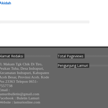
Akidah
Alamat Redaksi
Total Pageviews
Jl. Makam Tgk Chik Di Tiro,
Pengunjung Lamuri
Peukan Tuha, Desa Indrapuri,
Kecamatan Indrapuri, Kabupaten
Aceh Besar, Provinsi Aceh. Kode
Pos 23363 Telepon 0651-
7557738
Email :
lamuribulletin@gmail.com
Facebook : Buletin Lamuri
Website : lamurionline.com