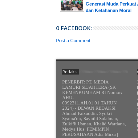
Generasi Muda Perkuat 
dan Ketahanan Moral
0 FACEBOOK:
Post a Comment
Redaksi
PENERBIT: PT. MEDIA
LAMURI SEJAHTERA (SK
KEMENKUMHAM RI Nomor:
AHU-
0092311.AH.01.01.TAHUN
2024) - DEWAN REDAKSI
Ahmad Faizuddin, Syukri
Syama'un, Sayuthi Sulaiman,
Zulkifli Usman, Khalid Wardana,
Medya Hus, PEMIMPIN
PERUSAHAAN Adia Mirza |