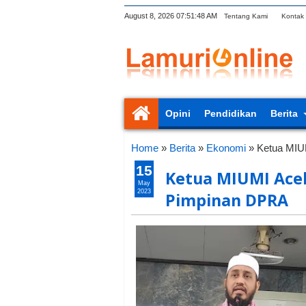
August 8, 2026
07:51:49 AM
Tentang Kami
Kontak
Opini
Pendidikan
Berita
Home
»
Berita
»
Ekonomi
»
Ketua MIU
15
Ketua MIUMI Ace
May
2023
Pimpinan DPRA