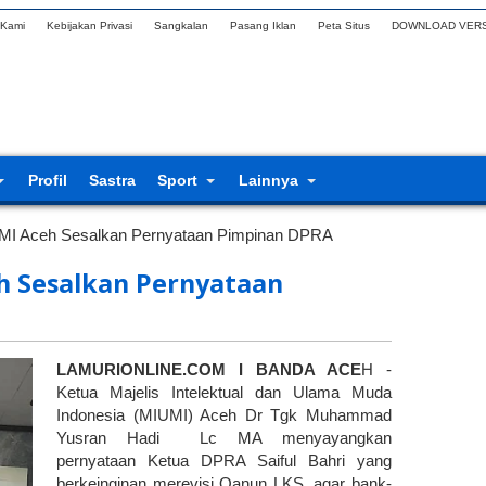
 Kami
Kebijakan Privasi
Sangkalan
Pasang Iklan
Peta Situs
DOWNLOAD VERS
Profil
Sastra
Sport
Lainnya
MI Aceh Sesalkan Pernyataan Pimpinan DPRA
h Sesalkan Pernyataan
LAMURIONLINE.COM I BANDA ACE
H -
Ketua Majelis Intelektual dan Ulama Muda
Indonesia (MIUMI) Aceh Dr Tgk Muhammad
Yusran Hadi Lc MA menyayangkan
pernyataan Ketua DPRA Saiful Bahri yang
berkeinginan merevisi Qanun LKS, agar bank-