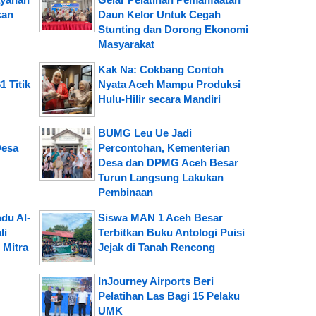
kan
Daun Kelor Untuk Cegah
Stunting dan Dorong Ekonomi
Masyarakat
Kak Na: Cokbang Contoh
1 Titik
Nyata Aceh Mampu Produksi
Hulu-Hilir secara Mandiri
BUMG Leu Ue Jadi
Desa
Percontohan, Kementerian
Desa dan DPMG Aceh Besar
Turun Langsung Lakukan
Pembinaan
du Al-
Siswa MAN 1 Aceh Besar
li
Terbitkan Buku Antologi Puisi
 Mitra
Jejak di Tanah Rencong
InJourney Airports Beri
Pelatihan Las Bagi 15 Pelaku
UMK