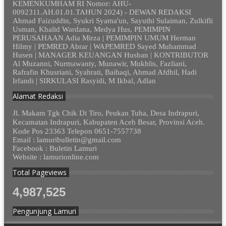
KEMENKUMHAM RI Nomor: AHU-
0092311.AH.01.01.TAHUN 2024) - DEWAN REDAKSI
Ahmad Faizuddin, Syukri Syama'un, Sayuthi Sulaiman, Zulkifli
Usman, Khalid Wardana, Medya Hus, PEMIMPIN
PERUSAHAAN Adia Mirza | PEMIMPIN UMUM Herman
Hilmy | PEMRED Abrar | WAPEMRED Sayed Muhammad
Husen | MANAGER KEUANGAN Husban | KONTRIBUTOR
Al Muzanni, Nurmawanty, Munawir, Mukhlis, Fazliani,
Rafrafin Khusriani, Syahrati, Baihaqi, Ahmad Afdhil, Hadi
Irfandi | SIRKULASI Rasyidi, M Ikbal, Adlan
Alamat Redaksi
Jl. Makam Tgk Chik Di Tiro, Peukan Tuha, Desa Indrapuri,
Kecamatan Indrapuri, Kabupaten Aceh Besar, Provinsi Aceh.
Kode Pos 23363 Telepon 0651-7557738
Email : lamuribulletin@gmail.com
Facebook : Buletin Lamuri
Website : lamurionline.com
Total Pageviews
4,987,525
Pengunjung Lamuri