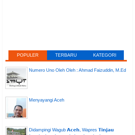
POPULER
TERBARU
KATEGORI
Numero Uno Oleh Oleh : Ahmad Faizuddin, M.Ed
Menyayangi Aceh
Didampingi Wagub 𝗔𝗰𝗲𝗵, Wapres 𝗧𝗶𝗻𝗷𝗮𝘂