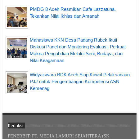
PMDG 8 Aceh Resmikan Cafe Lazzatuna,
Tekankan Nilai Ikhlas dan Amanah
Mahasiswa KKN Desa Padang Rubek Ikuti
Diskusi Panel dan Monitoring Evaluasi, Perkuat
Makna Pengabdian Melalui Seni, Budaya, dan
Nilai Keagamaan
Widyaiswara BDK Aceh Siap Kawal Pelaksanaan
PJJ untuk Pengembangan Kompetensi ASN
Kemenag
Redaksi
PENERBIT: PT. MEDIA LAMURI SEJAHTERA (SK