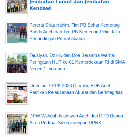
𝗝𝗲𝗺𝗯𝗮𝘁𝗮𝗻 𝗟𝘂𝗺𝘂𝘁 𝗱𝗮𝗻 𝗝𝗲𝗺𝗯𝗮𝘁𝗮𝗻
𝗞𝗲𝗻𝗱𝗮𝘄𝗶
Pererat Silaturrahim, Tim PB Sehat Kemenag
Banda Aceh dan Tim PB Kemenag Pidie Jalin
Pertandingan Persahabatan
Tausiyah, Dzikir, dan Doa Bersama Warnai
Peringatan HUT ke-81 Kemerdekaan RI di SMA
Negeri 1 Indrapuri
Orientasi PPPK 2026 Dimulai, BDK Aceh
Pastikan Pelaksanaan Akurat dan Berintegritas
DPW Wahdah Islamiyah Aceh dan DPD Banda
Aceh Perkuat Sinergi dengan DPRK