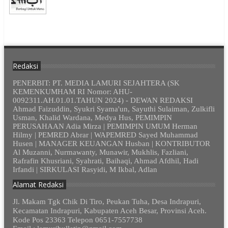
Redaksi
PENERBIT: PT. MEDIA LAMURI SEJAHTERA (SK
KEMENKUMHAM RI Nomor: AHU-
0092311.AH.01.01.TAHUN 2024) - DEWAN REDAKSI
Ahmad Faizuddin, Syukri Syama'un, Sayuthi Sulaiman, Zulkifli
Usman, Khalid Wardana, Medya Hus, PEMIMPIN
PERUSAHAAN Adia Mirza | PEMIMPIN UMUM Herman
Hilmy | PEMRED Abrar | WAPEMRED Sayed Muhammad
Husen | MANAGER KEUANGAN Husban | KONTRIBUTOR
Al Muzanni, Nurmawanty, Munawir, Mukhlis, Fazliani,
Rafrafin Khusriani, Syahrati, Baihaqi, Ahmad Afdhil, Hadi
Irfandi | SIRKULASI Rasyidi, M Ikbal, Adlan
Alamat Redaksi
Jl. Makam Tgk Chik Di Tiro, Peukan Tuha, Desa Indrapuri,
Kecamatan Indrapuri, Kabupaten Aceh Besar, Provinsi Aceh.
Kode Pos 23363 Telepon 0651-7557738