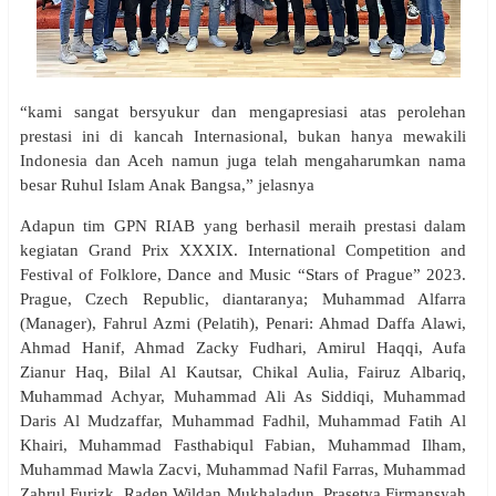
“kami sangat bersyukur dan mengapresiasi atas perolehan
prestasi ini di kancah Internasional, bukan hanya mewakili
Indonesia dan Aceh namun juga telah mengaharumkan nama
besar Ruhul Islam Anak Bangsa,” jelasnya
Adapun tim GPN RIAB yang berhasil meraih prestasi dalam
kegiatan Grand Prix XXXIX. International Competition and
Festival of Folklore, Dance and Music “Stars of Prague” 2023.
Prague, Czech Republic, diantaranya; Muhammad Alfarra
(Manager), Fahrul Azmi (Pelatih), Penari: Ahmad Daffa Alawi,
Ahmad Hanif, Ahmad Zacky Fudhari, Amirul Haqqi, Aufa
Zianur Haq, Bilal Al Kautsar, Chikal Aulia, Fairuz Albariq,
Muhammad Achyar, Muhammad Ali As Siddiqi, Muhammad
Daris Al Mudzaffar, Muhammad Fadhil, Muhammad Fatih Al
Khairi, Muhammad Fasthabiqul Fabian, Muhammad Ilham,
Muhammad Mawla Zacvi, Muhammad Nafil Farras, Muhammad
Zahrul Furizk, Raden Wildan Mukhaladun, Prasetya Firmansyah