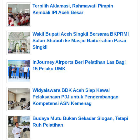
Terpilih Aklamasi, Rahmawati Pimpin
Kembali IPI Aceh Besar
Wakil Bupati Aceh Singkil Bersama BKPRMI
Safari Shubuh ke Masjid Baiturrahim Pasar
Singkil
InJourney Airports Beri Pelatihan Las Bagi
15 Pelaku UMK
Widyaiswara BDK Aceh Siap Kawal
Pelaksanaan PJJ untuk Pengembangan
Kompetensi ASN Kemenag
Budaya Mutu Bukan Sekadar Slogan, Tetapi
Ruh Pelatihan