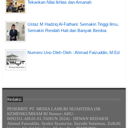
Tekankan Nilai Ikhlas dan Amanah
Ustaz M Hadziq Al-Fathani: Semakin Tinggi Ilmu,
Semakin Rendah Hati dan Banyak Berdoa
Numero Uno Oleh Oleh : Ahmad Faizuddin, M.Ed
Redaksi
PENERBIT: PT. MEDIA LAMURI SEJAHTERA (SK
KEMENKUMHAM RI Nomor: AHU-
0092311.AH.01.01.TAHUN 2024) - DEWAN REDAKSI
Ahmad Faizuddin, Syukri Syama'un, Sayuthi Sulaiman, Zulkifli