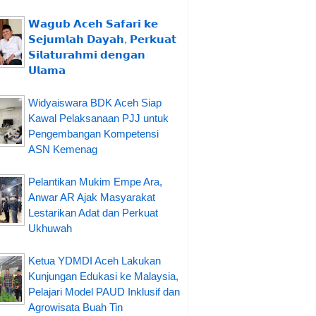
𝗪𝗮𝗴𝘂𝗯 𝗔𝗰𝗲𝗵 𝗦𝗮𝗳𝗮𝗿𝗶 𝗸𝗲
𝗦𝗲𝗷𝘂𝗺𝗹𝗮𝗵 𝗗𝗮𝘆𝗮𝗵, 𝗣𝗲𝗿𝗸𝘂𝗮𝘁
𝗦𝗶𝗹𝗮𝘁𝘂𝗿𝗮𝗵𝗺𝗶 𝗱𝗲𝗻𝗴𝗮𝗻
𝗨𝗹𝗮𝗺𝗮
Widyaiswara BDK Aceh Siap
Kawal Pelaksanaan PJJ untuk
Pengembangan Kompetensi
ASN Kemenag
Pelantikan Mukim Empe Ara,
Anwar AR Ajak Masyarakat
Lestarikan Adat dan Perkuat
Ukhuwah
Ketua YDMDI Aceh Lakukan
Kunjungan Edukasi ke Malaysia,
Pelajari Model PAUD Inklusif dan
Agrowisata Buah Tin