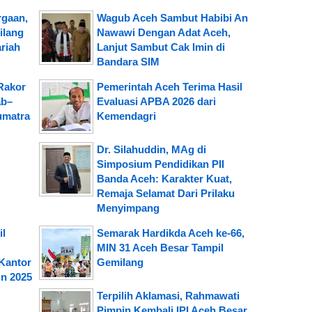
rgaan,
Wagub Aceh Sambut Habibi An
ilang
Nawawi Dengan Adat Aceh,
riah
Lanjut Sambut Cak Imin di
Bandara SIM
Rakor
Pemerintah Aceh Terima Hasil
ab–
Evaluasi APBA 2026 dari
umatra
Kemendagri
Dr. Silahuddin, MAg di
Simposium Pendidikan PII
Banda Aceh: Karakter Kuat,
Remaja Selamat Dari Prilaku
Menyimpang
il
Semarak Hardikda Aceh ke-66,
MIN 31 Aceh Besar Tampil
Kantor
Gemilang
n 2025
Terpilih Aklamasi, Rahmawati
Pimpin Kembali IPI Aceh Besar