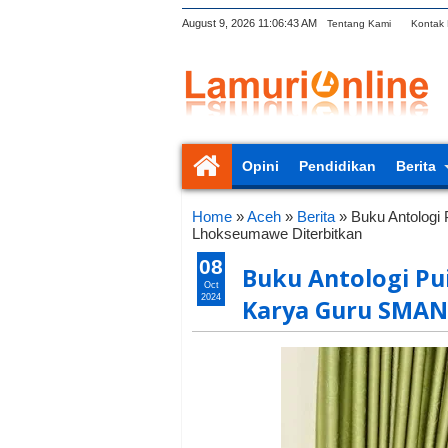
August 9, 2026
11:06:44 AM
Tentang Kami
Kontak
Opini
Pendidikan
Berita
Home
»
Aceh
»
Berita
»
Buku Antologi
Lhokseumawe Diterbitkan
08
Buku Antologi Pu
Oct
2024
Karya Guru SMAN