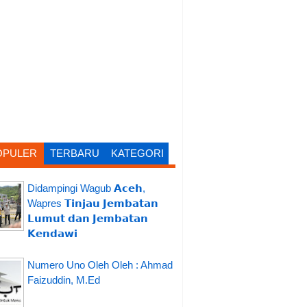
OPULER
TERBARU
KATEGORI
Didampingi Wagub 𝗔𝗰𝗲𝗵,
Wapres 𝗧𝗶𝗻𝗷𝗮𝘂 𝗝𝗲𝗺𝗯𝗮𝘁𝗮𝗻
𝗟𝘂𝗺𝘂𝘁 𝗱𝗮𝗻 𝗝𝗲𝗺𝗯𝗮𝘁𝗮𝗻
𝗞𝗲𝗻𝗱𝗮𝘄𝗶
Numero Uno Oleh Oleh : Ahmad
Faizuddin, M.Ed