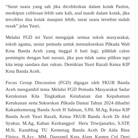
“Surat suara yang sah jika dicobloskan dalam kotak Paslon,
meskipun coblosan lebih satu kali, asal masih dalam kotak, jika
tercoblos dua kotak maupun lebih, surat suara tersebut sudah
rusak” jelas Yusri.
Melalui FGD ini Yusri mengajak semua tokoh masyarakat,
tokoh agama, unsur pemuda untuk mensukseskan Pilkada Wali
Kota Banda Aceh yang tinggal 6 hari lagi, pilihlah calon
pemimpin dengan hati nurani, jika pun tidak sama pilihan tapi
kita tetap saudara dan rukun. Demikian Yusri Razali Ketua KIP
Kota Banda Aceh.
Focus Group Discussion (FGD) digagas oleh FKUB Banda
Aceh mengambil tema Melalui FGD Pemuda Masyarakat Sadar
Kerukunan Kita Tingkatkan Ketahanan dan Kepahaman
Kerukunan serta Sukseskan Pilkada Damai Tahun 2024 dihadiri
Kakankemenag Banda Aceh H Salman, S.Pd. M.Ag, Ketua KIP
Banda Aceh Yusri Razali, Ketua FKUB Banda Aceh Dr Abd
Syukur, M.Ag, Kaban Kesbangpol Heru Triwijanarko, S.STP,
M.Si, Kasubbag TU Kemenag Banda Aceh Dr Aida Rina
Elisiva, B.Acc, MM, Danramil Kuta Alam Kapten Cpl Deni