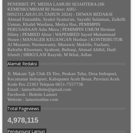
PENERBIT: PT. MEDIA LAMURI SEJAHTERA (SK
KEMENKUMHAM RI Nomor: AHU-
0092311.AH.01.01.TAHUN 2024) - DEWAN REDAKSI
Ahmad Faizuddin, Syukri Syama'un, Sayuthi Sulaiman, Zulkifli
Usman, Khalid Wardana, Medya Hus, PEMIMPIN
PERUSAHAAN Adia Mirza | PEMIMPIN UMUM Herman
Hilmy | PEMRED Abrar | WAPEMRED Sayed Muhammad
Husen | MANAGER KEUANGAN Husban | KONTRIBUTOR
Al Muzanni, Nurmawanty, Munawir, Mukhlis, Fazliani,
Rafrafin Khusriani, Syahrati, Baihaqi, Ahmad Afdhil, Hadi
Irfandi | SIRKULASI Rasyidi, M Ikbal, Adlan
Alamat Redaksi
Jl. Makam Tgk Chik Di Tiro, Peukan Tuha, Desa Indrapuri,
Kecamatan Indrapuri, Kabupaten Aceh Besar, Provinsi Aceh.
Kode Pos 23363 Telepon 0651-7557738
Email : lamuribulletin@gmail.com
Facebook : Buletin Lamuri
Website : lamurionline.com
Total Pageviews
4,978,115
Pengunjung Lamuri