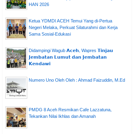
HAN 2026
Ketua YDMDI ACEH Temui Yang di-Pertua
Negeri Melaka, Perkuat Silaturahmi dan Kerja
Sama Sosial-Edukasi
Didampingi Wagub 𝗔𝗰𝗲𝗵, Wapres 𝗧𝗶𝗻𝗷𝗮𝘂
𝗝𝗲𝗺𝗯𝗮𝘁𝗮𝗻 𝗟𝘂𝗺𝘂𝘁 𝗱𝗮𝗻 𝗝𝗲𝗺𝗯𝗮𝘁𝗮𝗻
𝗞𝗲𝗻𝗱𝗮𝘄𝗶
Numero Uno Oleh Oleh : Ahmad Faizuddin, M.Ed
PMDG 8 Aceh Resmikan Cafe Lazzatuna,
Tekankan Nilai Ikhlas dan Amanah