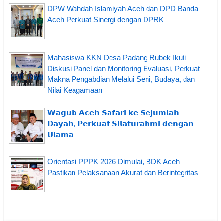
DPW Wahdah Islamiyah Aceh dan DPD Banda
Aceh Perkuat Sinergi dengan DPRK
Mahasiswa KKN Desa Padang Rubek Ikuti
Diskusi Panel dan Monitoring Evaluasi, Perkuat
Makna Pengabdian Melalui Seni, Budaya, dan
Nilai Keagamaan
𝗪𝗮𝗴𝘂𝗯 𝗔𝗰𝗲𝗵 𝗦𝗮𝗳𝗮𝗿𝗶 𝗸𝗲 𝗦𝗲𝗷𝘂𝗺𝗹𝗮𝗵
𝗗𝗮𝘆𝗮𝗵, 𝗣𝗲𝗿𝗸𝘂𝗮𝘁 𝗦𝗶𝗹𝗮𝘁𝘂𝗿𝗮𝗵𝗺𝗶 𝗱𝗲𝗻𝗴𝗮𝗻
𝗨𝗹𝗮𝗺𝗮
Orientasi PPPK 2026 Dimulai, BDK Aceh
Pastikan Pelaksanaan Akurat dan Berintegritas