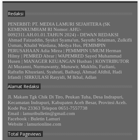
Redaksi
PENERBIT: PT. MEDIA LAMURI SEJAHTERA (SK
KEMENKUMHAM RI Nomor: AHU-
0092311.AH.01.01.TAHUN 2024) - DEWAN REDAKSI
Ahmad Faizuddin, Syukri Syama'un, Sayuthi Sulaiman, Zulkifli
Usman, Khalid Wardana, Medya Hus, PEMIMPIN
PERUSAHAAN Adia Mirza | PEMIMPIN UMUM Herman
Hilmy | PEMRED Abrar | WAPEMRED Sayed Muhammad
Husen | MANAGER KEUANGAN Husban | KONTRIBUTOR
Al Muzanni, Nurmawanty, Munawir, Mukhlis, Fazliani,
Rafrafin Khusriani, Syahrati, Baihaqi, Ahmad Afdhil, Hadi
Irfandi | SIRKULASI Rasyidi, M Ikbal, Adlan
Alamat Redaksi
Jl. Makam Tgk Chik Di Tiro, Peukan Tuha, Desa Indrapuri,
Kecamatan Indrapuri, Kabupaten Aceh Besar, Provinsi Aceh.
Kode Pos 23363 Telepon 0651-7557738
Email : lamuribulletin@gmail.com
Facebook : Buletin Lamuri
Website : lamurionline.com
Total Pageviews