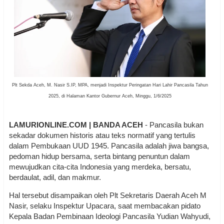
Plt Sekda Aceh, M. Nasir S.IP, MPA, menjadi Inspektur Peringatan Hari Lahir Pancasila Tahun
2025, di Halaman Kantor Gubernur Aceh, Minggu, 1/6/2025
LAMURIONLINE.COM | BANDA ACEH
- Pancasila bukan
sekadar dokumen historis atau teks normatif yang tertulis
dalam Pembukaan UUD 1945. Pancasila adalah jiwa bangsa,
pedoman hidup bersama, serta bintang penuntun dalam
mewujudkan cita-cita Indonesia yang merdeka, bersatu,
berdaulat, adil, dan makmur.
Hal tersebut disampaikan oleh Plt Sekretaris Daerah Aceh M
Nasir, selaku Inspektur Upacara, saat membacakan pidato
Kepala Badan Pembinaan Ideologi Pancasila Yudian Wahyudi,