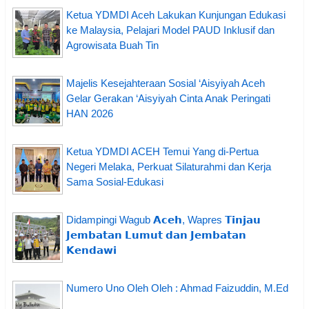
Ketua YDMDI Aceh Lakukan Kunjungan Edukasi
ke Malaysia, Pelajari Model PAUD Inklusif dan
Agrowisata Buah Tin
Majelis Kesejahteraan Sosial ‘Aisyiyah Aceh
Gelar Gerakan ‘Aisyiyah Cinta Anak Peringati
HAN 2026
Ketua YDMDI ACEH Temui Yang di-Pertua
Negeri Melaka, Perkuat Silaturahmi dan Kerja
Sama Sosial-Edukasi
Didampingi Wagub 𝗔𝗰𝗲𝗵, Wapres 𝗧𝗶𝗻𝗷𝗮𝘂
𝗝𝗲𝗺𝗯𝗮𝘁𝗮𝗻 𝗟𝘂𝗺𝘂𝘁 𝗱𝗮𝗻 𝗝𝗲𝗺𝗯𝗮𝘁𝗮𝗻
𝗞𝗲𝗻𝗱𝗮𝘄𝗶
Numero Uno Oleh Oleh : Ahmad Faizuddin, M.Ed