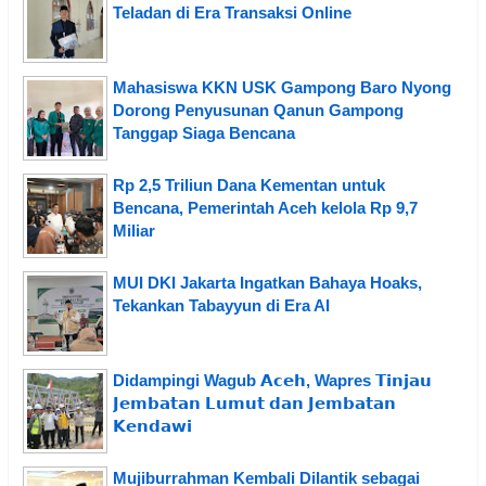
Teladan di Era Transaksi Online
Mahasiswa KKN USK Gampong Baro Nyong
Dorong Penyusunan Qanun Gampong
Tanggap Siaga Bencana
Rp 2,5 Triliun Dana Kementan untuk
Bencana, Pemerintah Aceh kelola Rp 9,7
Miliar
MUI DKI Jakarta Ingatkan Bahaya Hoaks,
Tekankan Tabayyun di Era AI
Didampingi Wagub 𝗔𝗰𝗲𝗵, Wapres 𝗧𝗶𝗻𝗷𝗮𝘂
𝗝𝗲𝗺𝗯𝗮𝘁𝗮𝗻 𝗟𝘂𝗺𝘂𝘁 𝗱𝗮𝗻 𝗝𝗲𝗺𝗯𝗮𝘁𝗮𝗻
𝗞𝗲𝗻𝗱𝗮𝘄𝗶
Mujiburrahman Kembali Dilantik sebagai