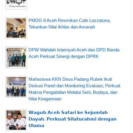
PMDG 8 Aceh Resmikan Cafe Lazzatuna,
Tekankan Nilai Ikhlas dan Amanah
DPW Wahdah Islamiyah Aceh dan DPD Banda
Aceh Perkuat Sinergi dengan DPRK
Mahasiswa KKN Desa Padang Rubek Ikuti
Diskusi Panel dan Monitoring Evaluasi, Perkuat
Makna Pengabdian Melalui Seni, Budaya, dan
Nilai Keagamaan
𝗪𝗮𝗴𝘂𝗯 𝗔𝗰𝗲𝗵 𝗦𝗮𝗳𝗮𝗿𝗶 𝗸𝗲 𝗦𝗲𝗷𝘂𝗺𝗹𝗮𝗵
𝗗𝗮𝘆𝗮𝗵, 𝗣𝗲𝗿𝗸𝘂𝗮𝘁 𝗦𝗶𝗹𝗮𝘁𝘂𝗿𝗮𝗵𝗺𝗶 𝗱𝗲𝗻𝗴𝗮𝗻
𝗨𝗹𝗮𝗺𝗮