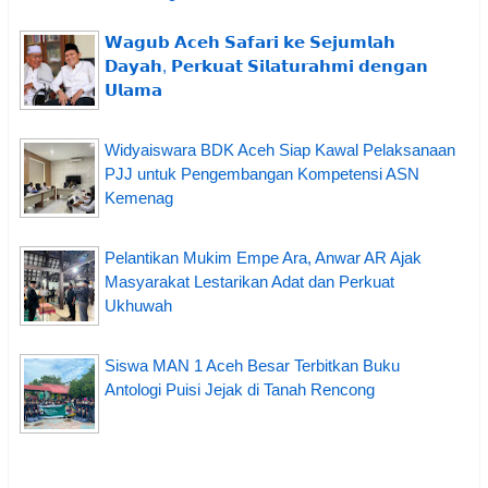
𝗪𝗮𝗴𝘂𝗯 𝗔𝗰𝗲𝗵 𝗦𝗮𝗳𝗮𝗿𝗶 𝗸𝗲 𝗦𝗲𝗷𝘂𝗺𝗹𝗮𝗵
𝗗𝗮𝘆𝗮𝗵, 𝗣𝗲𝗿𝗸𝘂𝗮𝘁 𝗦𝗶𝗹𝗮𝘁𝘂𝗿𝗮𝗵𝗺𝗶 𝗱𝗲𝗻𝗴𝗮𝗻
𝗨𝗹𝗮𝗺𝗮
Widyaiswara BDK Aceh Siap Kawal Pelaksanaan
PJJ untuk Pengembangan Kompetensi ASN
Kemenag
Pelantikan Mukim Empe Ara, Anwar AR Ajak
Masyarakat Lestarikan Adat dan Perkuat
Ukhuwah
Siswa MAN 1 Aceh Besar Terbitkan Buku
Antologi Puisi Jejak di Tanah Rencong