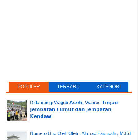
POPULER
TERBARU
KATEGORI
Didampingi Wagub 𝗔𝗰𝗲𝗵, Wapres 𝗧𝗶𝗻𝗷𝗮𝘂
𝗝𝗲𝗺𝗯𝗮𝘁𝗮𝗻 𝗟𝘂𝗺𝘂𝘁 𝗱𝗮𝗻 𝗝𝗲𝗺𝗯𝗮𝘁𝗮𝗻
𝗞𝗲𝗻𝗱𝗮𝘄𝗶
Numero Uno Oleh Oleh : Ahmad Faizuddin, M.Ed