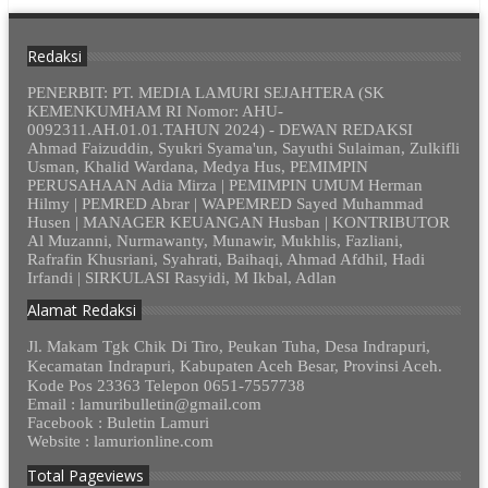
Redaksi
PENERBIT: PT. MEDIA LAMURI SEJAHTERA (SK
KEMENKUMHAM RI Nomor: AHU-
0092311.AH.01.01.TAHUN 2024) - DEWAN REDAKSI
Ahmad Faizuddin, Syukri Syama'un, Sayuthi Sulaiman, Zulkifli
Usman, Khalid Wardana, Medya Hus, PEMIMPIN
PERUSAHAAN Adia Mirza | PEMIMPIN UMUM Herman
Hilmy | PEMRED Abrar | WAPEMRED Sayed Muhammad
Husen | MANAGER KEUANGAN Husban | KONTRIBUTOR
Al Muzanni, Nurmawanty, Munawir, Mukhlis, Fazliani,
Rafrafin Khusriani, Syahrati, Baihaqi, Ahmad Afdhil, Hadi
Irfandi | SIRKULASI Rasyidi, M Ikbal, Adlan
Alamat Redaksi
Jl. Makam Tgk Chik Di Tiro, Peukan Tuha, Desa Indrapuri,
Kecamatan Indrapuri, Kabupaten Aceh Besar, Provinsi Aceh.
Kode Pos 23363 Telepon 0651-7557738
Email : lamuribulletin@gmail.com
Facebook : Buletin Lamuri
Website : lamurionline.com
Total Pageviews