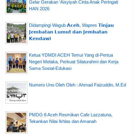
Gelar Gerakan ‘Aisyiyah Cinta Anak Peringati
HAN 2026
Didampingi Wagub 𝗔𝗰𝗲𝗵, Wapres 𝗧𝗶𝗻𝗷𝗮𝘂
𝗝𝗲𝗺𝗯𝗮𝘁𝗮𝗻 𝗟𝘂𝗺𝘂𝘁 𝗱𝗮𝗻 𝗝𝗲𝗺𝗯𝗮𝘁𝗮𝗻
𝗞𝗲𝗻𝗱𝗮𝘄𝗶
Ketua YDMDI ACEH Temui Yang di-Pertua
Negeri Melaka, Perkuat Silaturahmi dan Kerja
Sama Sosial-Edukasi
Numero Uno Oleh Oleh : Ahmad Faizuddin, M.Ed
PMDG 8 Aceh Resmikan Cafe Lazzatuna,
Tekankan Nilai Ikhlas dan Amanah