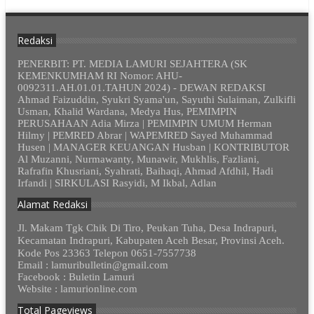
Redaksi
PENERBIT: PT. MEDIA LAMURI SEJAHTERA (SK
KEMENKUMHAM RI Nomor: AHU-
0092311.AH.01.01.TAHUN 2024) - DEWAN REDAKSI
Ahmad Faizuddin, Syukri Syama'un, Sayuthi Sulaiman, Zulkifli
Usman, Khalid Wardana, Medya Hus, PEMIMPIN
PERUSAHAAN Adia Mirza | PEMIMPIN UMUM Herman
Hilmy | PEMRED Abrar | WAPEMRED Sayed Muhammad
Husen | MANAGER KEUANGAN Husban | KONTRIBUTOR
Al Muzanni, Nurmawanty, Munawir, Mukhlis, Fazliani,
Rafrafin Khusriani, Syahrati, Baihaqi, Ahmad Afdhil, Hadi
Irfandi | SIRKULASI Rasyidi, M Ikbal, Adlan
Alamat Redaksi
Jl. Makam Tgk Chik Di Tiro, Peukan Tuha, Desa Indrapuri,
Kecamatan Indrapuri, Kabupaten Aceh Besar, Provinsi Aceh.
Kode Pos 23363 Telepon 0651-7557738
Email : lamuribulletin@gmail.com
Facebook : Buletin Lamuri
Website : lamurionline.com
Total Pageviews