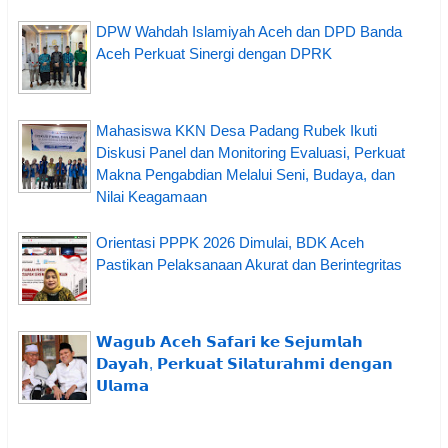
DPW Wahdah Islamiyah Aceh dan DPD Banda
Aceh Perkuat Sinergi dengan DPRK
Mahasiswa KKN Desa Padang Rubek Ikuti
Diskusi Panel dan Monitoring Evaluasi, Perkuat
Makna Pengabdian Melalui Seni, Budaya, dan
Nilai Keagamaan
Orientasi PPPK 2026 Dimulai, BDK Aceh
Pastikan Pelaksanaan Akurat dan Berintegritas
𝗪𝗮𝗴𝘂𝗯 𝗔𝗰𝗲𝗵 𝗦𝗮𝗳𝗮𝗿𝗶 𝗸𝗲 𝗦𝗲𝗷𝘂𝗺𝗹𝗮𝗵
𝗗𝗮𝘆𝗮𝗵, 𝗣𝗲𝗿𝗸𝘂𝗮𝘁 𝗦𝗶𝗹𝗮𝘁𝘂𝗿𝗮𝗵𝗺𝗶 𝗱𝗲𝗻𝗴𝗮𝗻
𝗨𝗹𝗮𝗺𝗮