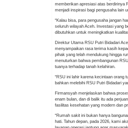
memberikan apresiasi atas berdirinya R
menjadi inspirasi bagi pengusaha lain
“Kalau bisa, para pengusaha jangan hany
seluruh wilayah Aceh. Investasi yang be
dibutuhkan untuk meningkatkan kualita
Direktur Utama RSU Putri Bidadari Ac
menyampaikan rasa terima kasih kepa
pihak yang telah mendukung hingga rum
menuturkan bahwa pembangunan RSU Pu
tuanya terhadap tanah kelahiran.
“RSU ini lahir karena kecintaan orang 
bahkan melebihi RSU Putri Bidadari yan
Firmansyah menjelaskan bahwa proses
enam bulan, dan di balik itu ada perju
fasilitas kesehatan yang modern dan p
“Rumah sakit ini bukan hanya banguna
hati. Tahun depan, pada 2026, kami a
layanan operasi jantung agar masyarakat