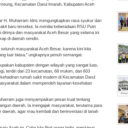
mreung, Kecamatan Darul Imarah, Kabupaten Aceh
r H. Muharram Idris mengungkapkan rasa syukur dan
kit baru tersebut. Ia menilai keberadaan RSU Putri
i dirinya dan masyarakat Aceh Besar yang selama ini
ap di daerah sendiri.
 seluruh masyarakat Aceh Besar, karena kini kita
yang luar biasa,” ungkapnya penuh semangat.
upakan kabupaten dengan wilayah yang sangat luas,
i, terdiri dari 23 kecamatan, 68 mukim, dan 603
 kehadiran rumah sakit modern di Kecamatan Darul
asyarakat dalam memperoleh layanan kesehatan
uharram juga menyampaikan pesan kuat tentang
gun daerah. Ia mengajak masyarakat, terutama para
r daerah, agar mau kembali dan berinvestasi di tanah
ju Aceh ini. Coba kita lihat orang India, meskipun