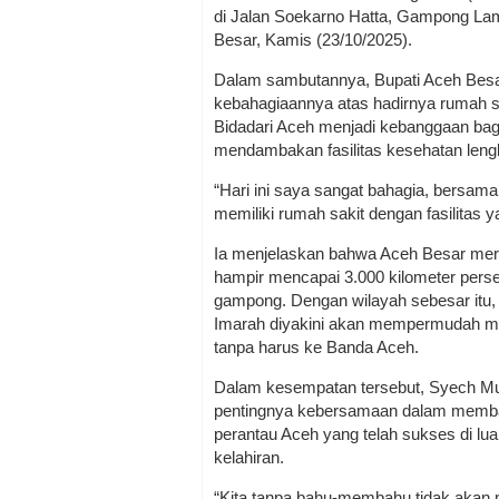
di Jalan Soekarno Hatta, Gampong La
Besar, Kamis (23/10/2025).
Dalam sambutannya, Bupati Aceh Besa
kebahagiaannya atas hadirnya rumah sa
Bidadari Aceh menjadi kebanggaan bag
mendambakan fasilitas kesehatan lengk
“Hari ini saya sangat bahagia, bersama
memiliki rumah sakit dengan fasilitas 
Ia menjelaskan bahwa Aceh Besar mer
hampir mencapai 3.000 kilometer perseg
gampong. Dengan wilayah sebesar itu,
Imarah diyakini akan mempermudah m
tanpa harus ke Banda Aceh.
Dalam kesempatan tersebut, Syech M
pentingnya kebersamaan dalam memban
perantau Aceh yang telah sukses di lua
kelahiran.
“Kita tanpa bahu-membahu tidak akan ma