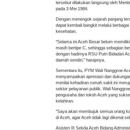
tersebut dilakukan langsung oleh Ment
pada 3 Mei 1984.
Dengan menengok sejarah panjang ters
dapat kembali bangkit melalui berbagai
kesehatan.
“Selama ini Aceh Besar belum memiliki
masih bertipe C, sehingga sebagian b
dengan hadirnya RSU Putri Bidadari A
daerah sendiri,” harapnya.
Sementara itu, PYM Wali Nanggroe Ac
menyampaikan apresiasi dan dukungan 
menilai kehadiran rumah sakit ini me
sektor pelayanan publik. Wali Nanggr
pengusaha dan tokoh Aceh yang sukse
kelahiran.
“Saya akan membujuk semua orang kaya
di Aceh, agar Aceh tidak lagi dikenal s
Asisten III Sekda Aceh Bidang Admini