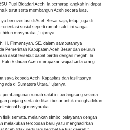
SU Putri Bidadari Aceh. Ia berharap langkah ini dapat
 untuk turut serta membangun Aceh secara luas.
a berinvestasi di Aceh Besar saja, tetapi juga di
rorientasi sosial seperti rumah sakit ini sangat
s hidup masyarakat,” ujarnya.
eh, H. Firmansyah, SE, dalam sambutannya
da Pemerintah Kabupaten Aceh Besar dan seluruh
ah sakit tersebut dapat berdiri dengan megah. Ia
tri Bidadari Aceh merupakan wujud cinta orang
tua saya kepada Aceh. Kapasitas dan fasilitasnya
g ada di Sumatera Utara,” ujarnya.
 pembangunan rumah sakit ini berlangsung selama
angan panjang serta dedikasi besar untuk menghadirkan
rofesional bagi masyarakat.
n fisik semata, melainkan simbol pelayanan dengan
kan melakukan terobosan baru yaitu menghadirkan
 Aceh tidak perlu lagi berobat ke luar daerah,”