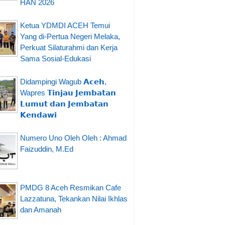
HAN 2026
Ketua YDMDI ACEH Temui
Yang di-Pertua Negeri Melaka,
Perkuat Silaturahmi dan Kerja
Sama Sosial-Edukasi
Didampingi Wagub 𝗔𝗰𝗲𝗵,
Wapres 𝗧𝗶𝗻𝗷𝗮𝘂 𝗝𝗲𝗺𝗯𝗮𝘁𝗮𝗻
𝗟𝘂𝗺𝘂𝘁 𝗱𝗮𝗻 𝗝𝗲𝗺𝗯𝗮𝘁𝗮𝗻
𝗞𝗲𝗻𝗱𝗮𝘄𝗶
Numero Uno Oleh Oleh : Ahmad
Faizuddin, M.Ed
PMDG 8 Aceh Resmikan Cafe
Lazzatuna, Tekankan Nilai Ikhlas
dan Amanah