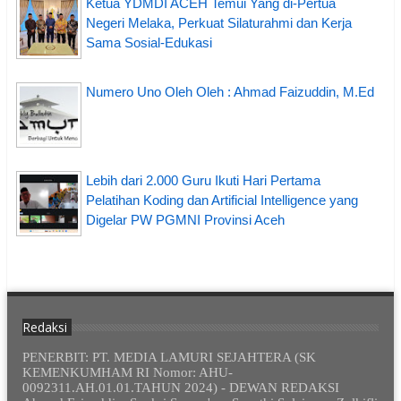
Ketua YDMDI ACEH Temui Yang di-Pertua
Negeri Melaka, Perkuat Silaturahmi dan Kerja
Sama Sosial-Edukasi
Numero Uno Oleh Oleh : Ahmad Faizuddin, M.Ed
Lebih dari 2.000 Guru Ikuti Hari Pertama
Pelatihan Koding dan Artificial Intelligence yang
Digelar PW PGMNI Provinsi Aceh
Redaksi
PENERBIT: PT. MEDIA LAMURI SEJAHTERA (SK
KEMENKUMHAM RI Nomor: AHU-
0092311.AH.01.01.TAHUN 2024) - DEWAN REDAKSI