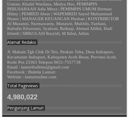
Usman, Khalid Wardana, Medya Hus, PEMIMPIN
PERUSAHAAN Adia Mirza | PEMIMPIN UMUM Herman
Hilmy | PEMRED Abrar | WAPEMRED Sayed Muhammad
Husen | MANAGER KEUANGAN Husban | KONTRIBUTOR
Al Muzanni, Nurmawanty, Munawir, Mukhlis, Fazliani,
Rafrafin Khusriani, Syahrati, Baihaqi, Ahmad Afdhil, Hadi
Irfandi | SIRKULASI Rasyidi, M Ikbal, Adlan
Alamat Redaksi
Jl. Makam Tgk Chik Di Tiro, Peukan Tuha, Desa Indrapuri,
Kecamatan Indrapuri, Kabupaten Aceh Besar, Provinsi Aceh.
Kode Pos 23363 Telepon 0651-7557738
Email : lamuribulletin@gmail.com
Facebook : Buletin Lamuri
Website : lamurionline.com
Total Pageviews
4,980,022
Pengunjung Lamuri
© 2012 - 2023. Lamurionline.com - Semua Hak Dilindungi.
Design by
cekmus