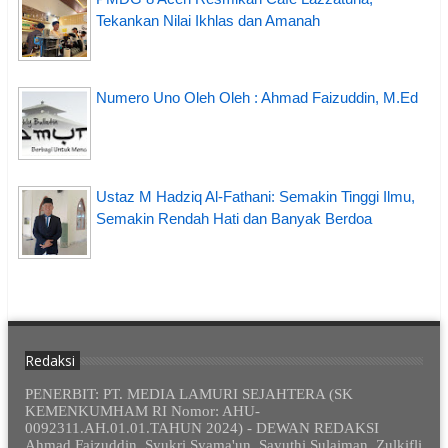
Tekankan Nilai Ikhlas dan Amanah
Numero Uno Oleh Oleh : Ahmad Faizuddin, M.Ed
Ustaz M Hadziq Al-Fathani: Semakin Tinggi Ilmu,
Semakin Rendah Hati dan Banyak Berdoa
Redaksi
PENERBIT: PT. MEDIA LAMURI SEJAHTERA (SK
KEMENKUMHAM RI Nomor: AHU-
0092311.AH.01.01.TAHUN 2024) - DEWAN REDAKSI
Ahmad Faizuddin, Syukri Syama'un, Sayuthi Sulaiman, Zulkifli