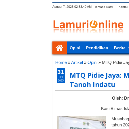
August 7, 2026
02:53:41 AM
Tentang Kami
Kontak
Opini
Pendidikan
Berita
Home
»
Artikel
»
Opini
»
MTQ Pidie Jay
31
MTQ Pidie Jaya: 
Oct
2025
Tanoh Indatu
Oleh: Dr
Kasi Bimas I
Musabaqa
tahun 202