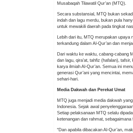
Musabaqah Tilawatil Qur’an (MTQ).
Secara substansial, MTQ bukan sekad
indah dan lagu merdu, bukan pula hanya
untuk mewakili daerah pada tingkat na
Lebih dari itu, MTQ merupakan upaya ny
terkandung dalam Al-Qur’an dan menj
Dari waktu ke waktu, cabang-cabang M
dan lagu, qira’at, tahfiz (hafalan), tafsi
karya ilmiah Al-Qur’an. Semua ini m
generasi Qur’ani yang mencintai, me
sehari-hari.
Media Dakwah dan Perekat Umat
MTQ juga menjadi media dakwah yang 
Indonesia. Sejak awal penyelenggara
Setiap pelaksanaan MTQ selalu dipada
ketenangan dan rahmat, sebagaimana fi
“Dan apabila dibacakan Al-Qur’an, mak