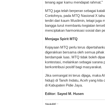
tenang agar kamu mendapat rahmat.”
MTQ juga telah berperan sebagai katal
Contohnya, pada MTQ Nasional X tahun
terdiri dari kaum Muslimin, tetapi ju
bangga turut membantu kegiatan ters
menciptakan harmonisasi sosial dan 
Menjaga Spirit MTQ
Kejayaan MTQ perlu terus dipertahank
digerakkan bersama oleh semua pihak 
berdampak luas. MTQ tidak boleh dipa
kontestasi, melainkan sebagai sarana 
berkontribusi positif bagi masyarakat.
Jika semangat ini terus dijaga, maka 
hidup) di Tanoh Indatu, Aceh yang kita
di Kabupaten Pidie Jaya.
Editor: Sayed M. Husen
SHARE
: