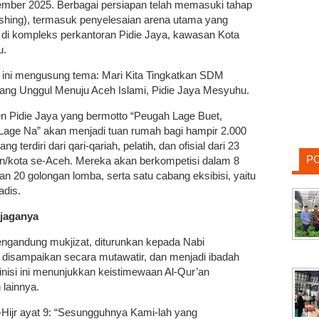
mber 2025. Berbagai persiapan telah memasuki tahap
nishing), termasuk penyelesaian arena utama yang
i di kompleks perkantoran Pidie Jaya, kawasan Kota
u.
 ini mengusung tema: Mari Kita Tingkatkan SDM
yang Unggul Menuju Aceh Islami, Pidie Jaya Mesyuhu.
n Pidie Jaya yang bermotto “Peugah Lage Buet,
Lage Na” akan menjadi tuan rumah bagi hampir 2.000
ng terdiri dari qari-qariah, pelatih, dan ofisial dari 23
P
n/kota se-Aceh. Mereka akan berkompetisi dalam 8
n 20 golongan lomba, serta satu cabang eksibisi, yaitu
adis.
jaganya
engandung mukjizat, diturunkan kepada Nabi
disampaikan secara mutawatir, dan menjadi ibadah
nisi ini menunjukkan keistimewaan Al-Qur’an
 lainnya.
Hijr ayat 9: “Sesungguhnya Kami-lah yang