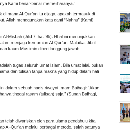
nya Kami benar-benar memeliharanya.”
k di mana Al-Qur’an itu dijaga, apakah termasuk di
but, Allah menggunakan kata ganti “Nahnu” (Kami),
Al-Misbah (Jilid 7, hal. 95). Hhal ini menunjukkan
lam menjaga kemurnian Al-Qur’an. Malaikat Jibril
dan kaum Muslimin diberi tanggung jawab
dalah tugas seluruh umat Islam. Bila umat lalai, bukan
 nama dan tulisan tanpa makna yang hidup dalam hati
 ini dalam sebuah hadis riwayat Imam Baihaqi: “Akan
anya tinggal rasam (tulisan) saja.” (Sunan Baihaqi,
 telah diwariskan oleh para ulama pendahulu kita.
 Al-Qur’an melalui berbagai metode, salah satunya