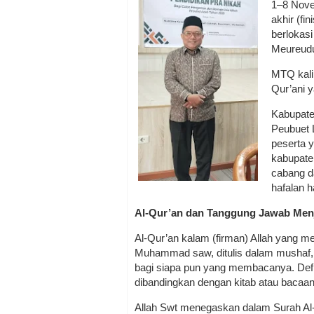
1–8 Nove
akhir (fi
berlokas
Meureud
MTQ kali
Qur’ani 
Kabupate
Peubuet 
peserta ya
kabupate
cabang da
hafalan h
Al-Qur’an dan Tanggung Jawab Men
Al-Qur’an kalam (firman) Allah yang m
Muhammad saw, ditulis dalam mushaf, 
bagi siapa pun yang membacanya. Defi
dibandingkan dengan kitab atau bacaan
Allah Swt menegaskan dalam Surah Al-