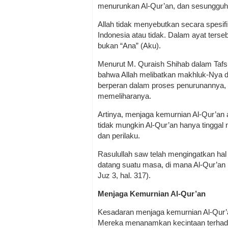
menurunkan Al-Qur’an, dan sesungguh
Allah tidak menyebutkan secara spesifi
Indonesia atau tidak. Dalam ayat terse
bukan “Ana” (Aku).
Menurut M. Quraish Shihab dalam Tafsir 
bahwa Allah melibatkan makhluk-Nya da
berperan dalam proses penurunannya, 
memeliharanya.
Artinya, menjaga kemurnian Al-Qur’an a
tidak mungkin Al-Qur’an hanya tinggal
dan perilaku.
Rasulullah saw telah mengingatkan hal
datang suatu masa, di mana Al-Qur’an h
Juz 3, hal. 317).
Menjaga Kemurnian Al-Qur’an
Kesadaran menjaga kemurnian Al-Qur’an
Mereka menanamkan kecintaan terhadap