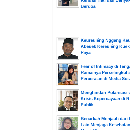
Rendah Hati dan Banya
Berdoa
Keureuléng Nggang Ke
Abeuek Kereuléng Kuek
Paya
Fear of Intimacy di Teng
Ramainya Perselingkuh
Perceraian di Media Sos
Menghindari Polarisasi 
Krisis Kepercayaan di 
Publik
Benarkah Menjauh dari
Lain Menjaga Kesehata