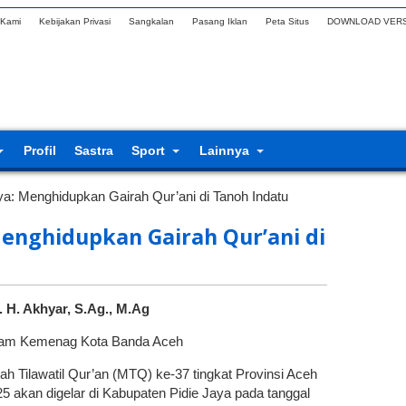
 Kami
Kebijakan Privasi
Sangkalan
Pasang Iklan
Peta Situs
DOWNLOAD VERS
Profil
Sastra
Sport
Lainnya
a: Menghidupkan Gairah Qur’ani di Tanoh Indatu
Menghidupkan Gairah Qur’ani di
. H. Akhyar, S.Ag., M.Ag
slam Kemenag Kota Banda Aceh
h Tilawatil Qur’an (MTQ) ke-37 tingkat Provinsi Aceh
5 akan digelar di Kabupaten Pidie Jaya pada tanggal