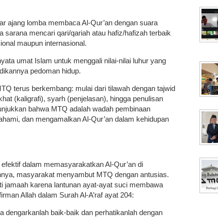
ar ajang lomba membaca Al-Qur’an dengan suara
 sarana mencari qari/qariah atau hafiz/hafizah terbaik
sional maupun internasional.
ata umat Islam untuk menggali nilai-nilai luhur yang
adikannya pedoman hidup.
TQ terus berkembang: mulai dari tilawah dengan tajwid
r, khat (kaligrafi), syarh (penjelasan), hingga penulisan
enunjukkan bahwa MTQ adalah wadah pembinaan
mahami, dan mengamalkan Al-Qur’an dalam kehidupan
efektif dalam memasyarakatkan Al-Qur’an di
annya, masyarakat menyambut MTQ dengan antusias.
ti jamaah karena lantunan ayat-ayat suci membawa
rman Allah dalam Surah Al-A’raf ayat 204:
a dengarkanlah baik-baik dan perhatikanlah dengan