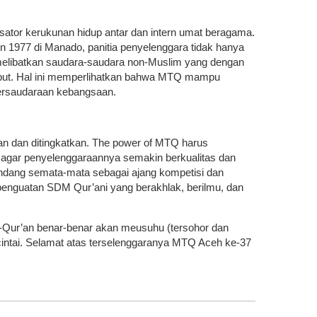
isator kerukunan hidup antar dan intern umat beragama.
 1977 di Manado, panitia penyelenggara tidak hanya
ga melibatkan saudara-saudara non-Muslim yang dengan
ebut. Hal ini memperlihatkan bahwa MTQ mampu
persaudaraan kebangsaan.
an dan ditingkatkan. The power of MTQ harus
agar penyelenggaraannya semakin berkualitas dan
ndang semata-mata sebagai ajang kompetisi dan
penguatan SDM Qur’ani yang berakhlak, berilmu, dan
Al-Qur’an benar-benar akan meusuhu (tersohor dan
 cintai. Selamat atas terselenggaranya MTQ Aceh ke-37