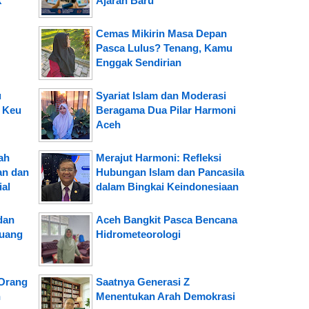
k
Ajaran Baru
Cemas Mikirin Masa Depan
Pasca Lulus? Tenang, Kamu
Enggak Sendirian
u
Syariat Islam dan Moderasi
 Keu
Beragama Dua Pilar Harmoni
Aceh
ah
Merajut Harmoni: Refleksi
an dan
Hubungan Islam dan Pancasila
ial
dalam Bingkai Keindonesiaan
dan
Aceh Bangkit Pasca Bencana
Ruang
Hidrometeorologi
 Orang
Saatnya Generasi Z
n
Menentukan Arah Demokrasi