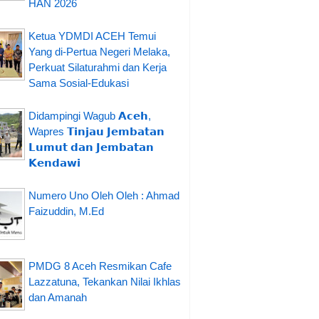
HAN 2026
Ketua YDMDI ACEH Temui
Yang di-Pertua Negeri Melaka,
Perkuat Silaturahmi dan Kerja
Sama Sosial-Edukasi
Didampingi Wagub 𝗔𝗰𝗲𝗵,
Wapres 𝗧𝗶𝗻𝗷𝗮𝘂 𝗝𝗲𝗺𝗯𝗮𝘁𝗮𝗻
𝗟𝘂𝗺𝘂𝘁 𝗱𝗮𝗻 𝗝𝗲𝗺𝗯𝗮𝘁𝗮𝗻
𝗞𝗲𝗻𝗱𝗮𝘄𝗶
Numero Uno Oleh Oleh : Ahmad
Faizuddin, M.Ed
PMDG 8 Aceh Resmikan Cafe
Lazzatuna, Tekankan Nilai Ikhlas
dan Amanah