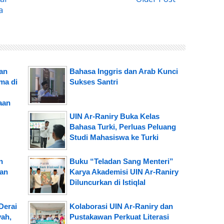
a
an
Bahasa Inggris dan Arab Kunci
ma di
Sukses Santri
aan
UIN Ar-Raniry Buka Kelas
Bahasa Turki, Perluas Peluang
Studi Mahasiswa ke Turki
n
Buku “Teladan Sang Menteri”
aan
Karya Akademisi UIN Ar-Raniry
Diluncurkan di Istiqlal
Derai
Kolaborasi UIN Ar-Raniry dan
yah,
Pustakawan Perkuat Literasi