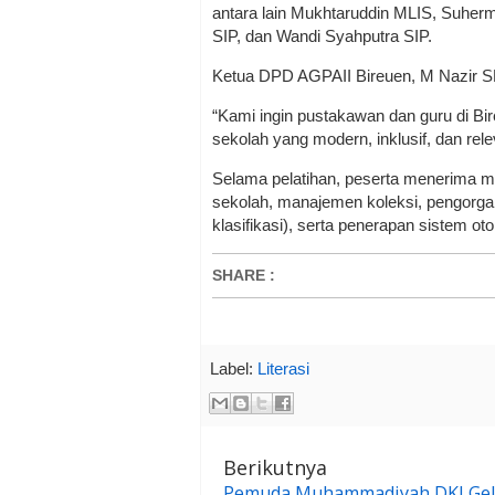
antara lain Mukhtaruddin MLIS, Suhe
SIP, dan Wandi Syahputra SIP.
Ketua DPD AGPAII Bireuen, M Nazir S
“Kami ingin pustakawan dan guru di Bi
sekolah yang modern, inklusif, dan rel
Selama pelatihan, peserta menerima 
sekolah, manajemen koleksi, pengorgan
klasifikasi), serta penerapan sistem ot
SHARE
:
Label:
Literasi
Berikutnya
Pemuda Muhammadiyah DKI Gel