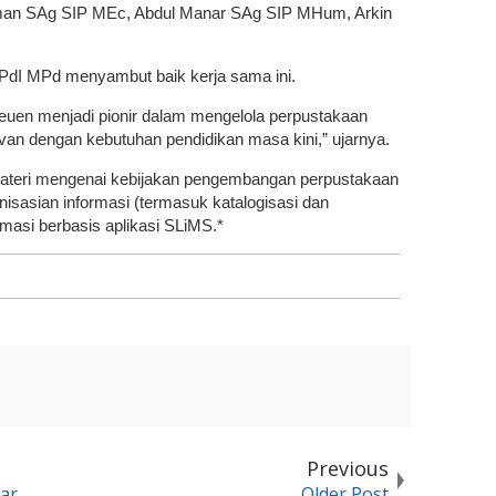
rman SAg SIP MEc, Abdul Manar SAg SIP MHum, Arkin
PdI MPd menyambut baik kerja sama ini.
reuen menjadi pionir dalam mengelola perpustakaan
evan dengan kebutuhan pendidikan masa kini,” ujarnya.
materi mengenai kebijakan pengembangan perpustakaan
isasian informasi (termasuk katalogisasi dan
omasi berbasis aplikasi SLiMS.*
Previous
ar
Older Post