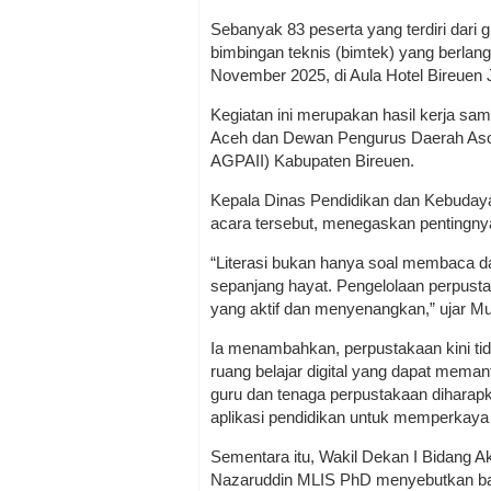
Sebanyak 83 peserta yang terdiri dari
bimbingan teknis (bimtek) yang berlan
November 2025, di Aula Hotel Bireuen 
Kegiatan ini merupakan hasil kerja sa
Aceh dan Dewan Pengurus Daerah Aso
AGPAII) Kabupaten Bireuen.
Kepala Dinas Pendidikan dan Kebuda
acara tersebut, menegaskan pentingnya
“Literasi bukan hanya soal membaca dan
sepanjang hayat. Pengelolaan perpusta
yang aktif dan menyenangkan,” ujar Mu
Ia menambahkan, perpustakaan kini ti
ruang belajar digital yang dapat meman
guru dan tenaga perpustakaan diharap
aplikasi pendidikan untuk memperkaya 
Sementara itu, Wakil Dekan I Bidang 
Nazaruddin MLIS PhD menyebutkan bah