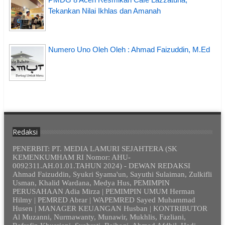
Tekankan Nilai Ikhlas dan Amanah
Numero Uno Oleh Oleh : Ahmad Faizuddin, M.Ed
Redaksi
PENERBIT: PT. MEDIA LAMURI SEJAHTERA (SK
KEMENKUMHAM RI Nomor: AHU-
0092311.AH.01.01.TAHUN 2024) - DEWAN REDAKSI
Ahmad Faizuddin, Syukri Syama'un, Sayuthi Sulaiman, Zulkifli
Usman, Khalid Wardana, Medya Hus, PEMIMPIN
PERUSAHAAN Adia Mirza | PEMIMPIN UMUM Herman
Hilmy | PEMRED Abrar | WAPEMRED Sayed Muhammad
Husen | MANAGER KEUANGAN Husban | KONTRIBUTOR
Al Muzanni, Nurmawanty, Munawir, Mukhlis, Fazliani,