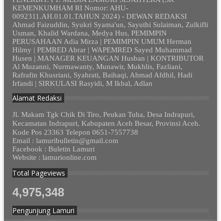
KEMENKUMHAM RI Nomor: AHU-
0092311.AH.01.01.TAHUN 2024) - DEWAN REDAKSI
Ahmad Faizuddin, Syukri Syama'un, Sayuthi Sulaiman, Zulkifli
Usman, Khalid Wardana, Medya Hus, PEMIMPIN
PERUSAHAAN Adia Mirza | PEMIMPIN UMUM Herman
Hilmy | PEMRED Abrar | WAPEMRED Sayed Muhammad
Husen | MANAGER KEUANGAN Husban | KONTRIBUTOR
Al Muzanni, Nurmawanty, Munawir, Mukhlis, Fazliani,
Rafrafin Khusriani, Syahrati, Baihaqi, Ahmad Afdhil, Hadi
Irfandi | SIRKULASI Rasyidi, M Ikbal, Adlan
Alamat Redaksi
Jl. Makam Tgk Chik Di Tiro, Peukan Tuha, Desa Indrapuri,
Kecamatan Indrapuri, Kabupaten Aceh Besar, Provinsi Aceh.
Kode Pos 23363 Telepon 0651-7557738
Email : lamuribulletin@gmail.com
Facebook : Buletin Lamuri
Website : lamurionline.com
Total Pageviews
4,975,348
Pengunjung Lamuri