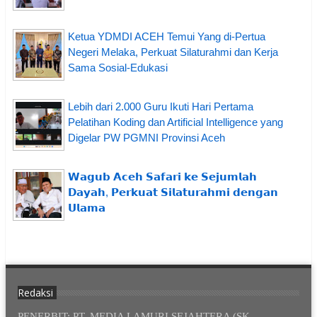
Ketua YDMDI ACEH Temui Yang di-Pertua
Negeri Melaka, Perkuat Silaturahmi dan Kerja
Sama Sosial-Edukasi
Lebih dari 2.000 Guru Ikuti Hari Pertama
Pelatihan Koding dan Artificial Intelligence yang
Digelar PW PGMNI Provinsi Aceh
𝗪𝗮𝗴𝘂𝗯 𝗔𝗰𝗲𝗵 𝗦𝗮𝗳𝗮𝗿𝗶 𝗸𝗲 𝗦𝗲𝗷𝘂𝗺𝗹𝗮𝗵
𝗗𝗮𝘆𝗮𝗵, 𝗣𝗲𝗿𝗸𝘂𝗮𝘁 𝗦𝗶𝗹𝗮𝘁𝘂𝗿𝗮𝗵𝗺𝗶 𝗱𝗲𝗻𝗴𝗮𝗻
𝗨𝗹𝗮𝗺𝗮
Redaksi
PENERBIT: PT. MEDIA LAMURI SEJAHTERA (SK