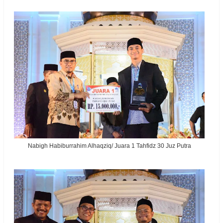
Nabigh Habiburrahim Alhaqziq/ Juara 1 Tahfidz 30 Juz Putra