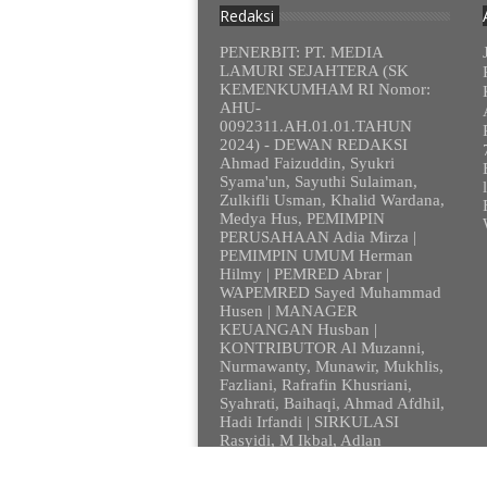
Redaksi
PENERBIT: PT. MEDIA
LAMURI SEJAHTERA (SK
KEMENKUMHAM RI Nomor:
AHU-
0092311.AH.01.01.TAHUN
2024) - DEWAN REDAKSI
Ahmad Faizuddin, Syukri
Syama'un, Sayuthi Sulaiman,
Zulkifli Usman, Khalid Wardana,
Medya Hus, PEMIMPIN
PERUSAHAAN Adia Mirza |
PEMIMPIN UMUM Herman
Hilmy | PEMRED Abrar |
WAPEMRED Sayed Muhammad
Husen | MANAGER
KEUANGAN Husban |
KONTRIBUTOR Al Muzanni,
Nurmawanty, Munawir, Mukhlis,
Fazliani, Rafrafin Khusriani,
Syahrati, Baihaqi, Ahmad Afdhil,
Hadi Irfandi | SIRKULASI
Rasyidi, M Ikbal, Adlan
© 2012 - 2023. Lamurionline.com - Sem