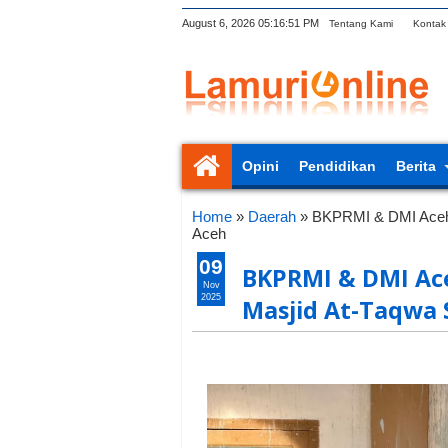
August 6, 2026
05:16:52 PM
Tentang Kami
Kontak
Opini
Pendidikan
Berita
Home
»
Daerah
»
BKPRMI & DMI Aceh S
Aceh
09
BKPRMI & DMI Aceh
Nov
2025
Masjid At-Taqwa 