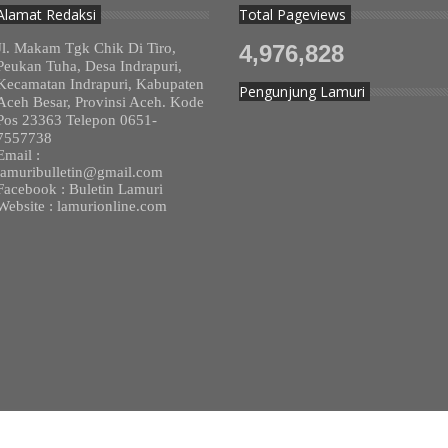
Alamat Redaksi
Total Pageviews
Jl. Makam Tgk Chik Di Tiro,
4,976,828
Peukan Tuha, Desa Indrapuri,
Kecamatan Indrapuri, Kabupaten
Pengunjung Lamuri
Aceh Besar, Provinsi Aceh. Kode
Pos 23363 Telepon 0651-
7557738
Email :
lamuribulletin@gmail.com
Facebook : Buletin Lamuri
Website : lamurionline.com
ua Hak Dilindungi.