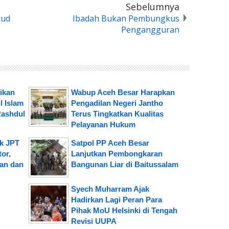
Sebelumnya
mud
Ibadah Bukan Pembungkus
Pengangguran
ikan
Wabup Aceh Besar Harapkan
l Islam
Pengadilan Negeri Jantho
Rashdul
Terus Tingkatkan Kualitas
Pelayanan Hukum
ik JPT
Satpol PP Aceh Besar
or,
Lanjutkan Pembongkaran
an dan
Bangunan Liar di Baitussalam
Syech Muharram Ajak
Hadirkan Lagi Peran Para
Pihak MoU Helsinki di Tengah
Revisi UUPA