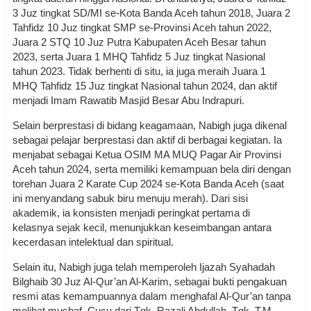
3 Juz tingkat SD/MI se-Kota Banda Aceh tahun 2018, Juara 2
Tahfidz 10 Juz tingkat SMP se-Provinsi Aceh tahun 2022,
Juara 2 STQ 10 Juz Putra Kabupaten Aceh Besar tahun
2023, serta Juara 1 MHQ Tahfidz 5 Juz tingkat Nasional
tahun 2023. Tidak berhenti di situ, ia juga meraih Juara 1
MHQ Tahfidz 15 Juz tingkat Nasional tahun 2024, dan aktif
menjadi Imam Rawatib Masjid Besar Abu Indrapuri.
Selain berprestasi di bidang keagamaan, Nabigh juga dikenal
sebagai pelajar berprestasi dan aktif di berbagai kegiatan. Ia
menjabat sebagai Ketua OSIM MA MUQ Pagar Air Provinsi
Aceh tahun 2024, serta memiliki kemampuan bela diri dengan
torehan Juara 2 Karate Cup 2024 se-Kota Banda Aceh (saat
ini menyandang sabuk biru menuju merah). Dari sisi
akademik, ia konsisten menjadi peringkat pertama di
kelasnya sejak kecil, menunjukkan keseimbangan antara
kecerdasan intelektual dan spiritual.
Selain itu, Nabigh juga telah memperoleh Ijazah Syahadah
Bilghaib 30 Juz Al-Qur’an Al-Karim, sebagai bukti pengakuan
resmi atas kemampuannya dalam menghafal Al-Qur’an tanpa
melihat mushaf. Cucu dari Tgk. Razali Abdullah, Tgk. T.M.