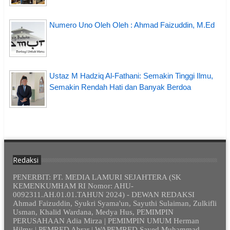
Numero Uno Oleh Oleh : Ahmad Faizuddin, M.Ed
Ustaz M Hadziq Al-Fathani: Semakin Tinggi Ilmu,
Semakin Rendah Hati dan Banyak Berdoa
Redaksi
PENERBIT: PT. MEDIA LAMURI SEJAHTERA (SK
KEMENKUMHAM RI Nomor: AHU-
0092311.AH.01.01.TAHUN 2024) - DEWAN REDAKSI
Ahmad Faizuddin, Syukri Syama'un, Sayuthi Sulaiman, Zulkifli
Usman, Khalid Wardana, Medya Hus, PEMIMPIN
PERUSAHAAN Adia Mirza | PEMIMPIN UMUM Herman
Hilmy | PEMRED Abrar | WAPEMRED Sayed Muhammad