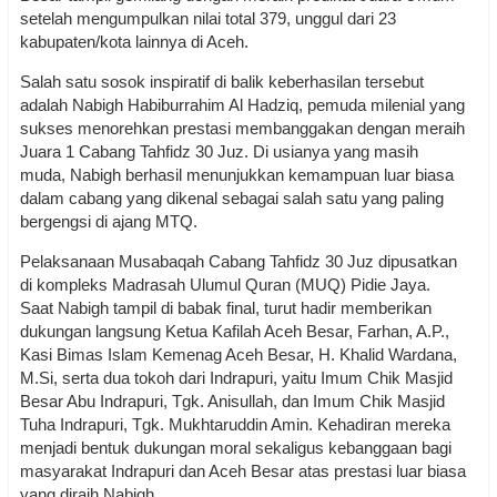
setelah mengumpulkan nilai total 379, unggul dari 23
kabupaten/kota lainnya di Aceh.
Salah satu sosok inspiratif di balik keberhasilan tersebut
adalah Nabigh Habiburrahim Al Hadziq, pemuda milenial yang
sukses menorehkan prestasi membanggakan dengan meraih
Juara 1 Cabang Tahfidz 30 Juz. Di usianya yang masih
muda, Nabigh berhasil menunjukkan kemampuan luar biasa
dalam cabang yang dikenal sebagai salah satu yang paling
bergengsi di ajang MTQ.
Pelaksanaan Musabaqah Cabang Tahfidz 30 Juz dipusatkan
di kompleks Madrasah Ulumul Quran (MUQ) Pidie Jaya.
Saat Nabigh tampil di babak final, turut hadir memberikan
dukungan langsung Ketua Kafilah Aceh Besar, Farhan, A.P.,
Kasi Bimas Islam Kemenag Aceh Besar, H. Khalid Wardana,
M.Si, serta dua tokoh dari Indrapuri, yaitu Imum Chik Masjid
Besar Abu Indrapuri, Tgk. Anisullah, dan Imum Chik Masjid
Tuha Indrapuri, Tgk. Mukhtaruddin Amin. Kehadiran mereka
menjadi bentuk dukungan moral sekaligus kebanggaan bagi
masyarakat Indrapuri dan Aceh Besar atas prestasi luar biasa
yang diraih Nabigh.