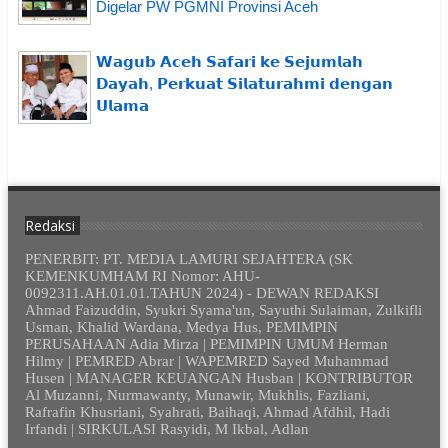
Digelar PW PGMNI Provinsi Aceh
𝗪𝗮𝗴𝘂𝗯 𝗔𝗰𝗲𝗵 𝗦𝗮𝗳𝗮𝗿𝗶 𝗸𝗲 𝗦𝗲𝗷𝘂𝗺𝗹𝗮𝗵
𝗗𝗮𝘆𝗮𝗵, 𝗣𝗲𝗿𝗸𝘂𝗮𝘁 𝗦𝗶𝗹𝗮𝘁𝘂𝗿𝗮𝗵𝗺𝗶 𝗱𝗲𝗻𝗴𝗮𝗻
𝗨𝗹𝗮𝗺𝗮
Redaksi
PENERBIT: PT. MEDIA LAMURI SEJAHTERA (SK
KEMENKUMHAM RI Nomor: AHU-
0092311.AH.01.01.TAHUN 2024) - DEWAN REDAKSI
Ahmad Faizuddin, Syukri Syama'un, Sayuthi Sulaiman, Zulkifli
Usman, Khalid Wardana, Medya Hus, PEMIMPIN
PERUSAHAAN Adia Mirza | PEMIMPIN UMUM Herman
Hilmy | PEMRED Abrar | WAPEMRED Sayed Muhammad
Husen | MANAGER KEUANGAN Husban | KONTRIBUTOR
Al Muzanni, Nurmawanty, Munawir, Mukhlis, Fazliani,
Rafrafin Khusriani, Syahrati, Baihaqi, Ahmad Afdhil, Hadi
Irfandi | SIRKULASI Rasyidi, M Ikbal, Adlan