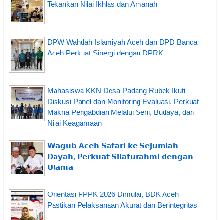
Tekankan Nilai Ikhlas dan Amanah
DPW Wahdah Islamiyah Aceh dan DPD Banda
Aceh Perkuat Sinergi dengan DPRK
Mahasiswa KKN Desa Padang Rubek Ikuti
Diskusi Panel dan Monitoring Evaluasi, Perkuat
Makna Pengabdian Melalui Seni, Budaya, dan
Nilai Keagamaan
𝗪𝗮𝗴𝘂𝗯 𝗔𝗰𝗲𝗵 𝗦𝗮𝗳𝗮𝗿𝗶 𝗸𝗲 𝗦𝗲𝗷𝘂𝗺𝗹𝗮𝗵
𝗗𝗮𝘆𝗮𝗵, 𝗣𝗲𝗿𝗸𝘂𝗮𝘁 𝗦𝗶𝗹𝗮𝘁𝘂𝗿𝗮𝗵𝗺𝗶 𝗱𝗲𝗻𝗴𝗮𝗻
𝗨𝗹𝗮𝗺𝗮
Orientasi PPPK 2026 Dimulai, BDK Aceh
Pastikan Pelaksanaan Akurat dan Berintegritas