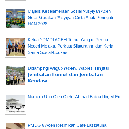
Majelis Kesejahteraan Sosial ‘Aisyiyah Aceh
Gelar Gerakan ‘Aisyiyah Cinta Anak Peringati
HAN 2026
Ketua YDMDI ACEH Temui Yang di-Pertua
Negeri Melaka, Perkuat Silaturahmi dan Kerja
Sama Sosial-Edukasi
Didampingi Wagub 𝗔𝗰𝗲𝗵, Wapres 𝗧𝗶𝗻𝗷𝗮𝘂
𝗝𝗲𝗺𝗯𝗮𝘁𝗮𝗻 𝗟𝘂𝗺𝘂𝘁 𝗱𝗮𝗻 𝗝𝗲𝗺𝗯𝗮𝘁𝗮𝗻
𝗞𝗲𝗻𝗱𝗮𝘄𝗶
Numero Uno Oleh Oleh : Ahmad Faizuddin, M.Ed
PMDG 8 Aceh Resmikan Cafe Lazzatuna,