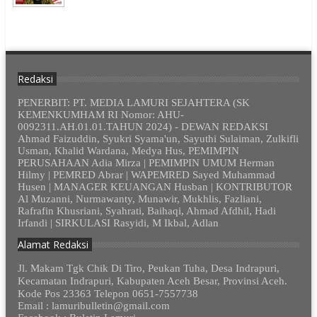
Redaksi
PENERBIT: PT. MEDIA LAMURI SEJAHTERA (SK
KEMENKUMHAM RI Nomor: AHU-
0092311.AH.01.01.TAHUN 2024) - DEWAN REDAKSI
Ahmad Faizuddin, Syukri Syama'un, Sayuthi Sulaiman, Zulkifli
Usman, Khalid Wardana, Medya Hus, PEMIMPIN
PERUSAHAAN Adia Mirza | PEMIMPIN UMUM Herman
Hilmy | PEMRED Abrar | WAPEMRED Sayed Muhammad
Husen | MANAGER KEUANGAN Husban | KONTRIBUTOR
Al Muzanni, Nurmawanty, Munawir, Mukhlis, Fazliani,
Rafrafin Khusriani, Syahrati, Baihaqi, Ahmad Afdhil, Hadi
Irfandi | SIRKULASI Rasyidi, M Ikbal, Adlan
Alamat Redaksi
Jl. Makam Tgk Chik Di Tiro, Peukan Tuha, Desa Indrapuri,
Kecamatan Indrapuri, Kabupaten Aceh Besar, Provinsi Aceh.
Kode Pos 23363 Telepon 0651-7557738
Email : lamuribulletin@gmail.com