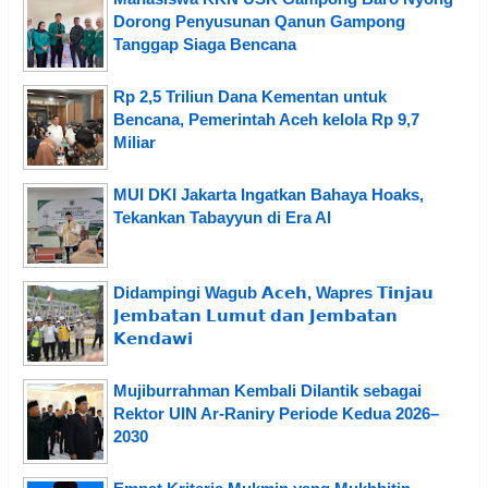
Dorong Penyusunan Qanun Gampong
Tanggap Siaga Bencana
Rp 2,5 Triliun Dana Kementan untuk
Bencana, Pemerintah Aceh kelola Rp 9,7
Miliar
MUI DKI Jakarta Ingatkan Bahaya Hoaks,
Tekankan Tabayyun di Era AI
Didampingi Wagub 𝗔𝗰𝗲𝗵, Wapres 𝗧𝗶𝗻𝗷𝗮𝘂
𝗝𝗲𝗺𝗯𝗮𝘁𝗮𝗻 𝗟𝘂𝗺𝘂𝘁 𝗱𝗮𝗻 𝗝𝗲𝗺𝗯𝗮𝘁𝗮𝗻
𝗞𝗲𝗻𝗱𝗮𝘄𝗶
Mujiburrahman Kembali Dilantik sebagai
Rektor UIN Ar-Raniry Periode Kedua 2026–
2030