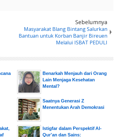
Sebelumnya
Masyarakat Blang Bintang Salurkan
Bantuan untuk Korban Banjir Bireuen
Melalui ISBAT PEDULI
ncana
Benarkah Menjauh dari Orang
Lain Menjaga Kesehatan
Mental?
Saatnya Generasi Z
Menentukan Arah Demokrasi
kat,
Istigfar dalam Perspektif Al-
af
Qur'an dan Sains: