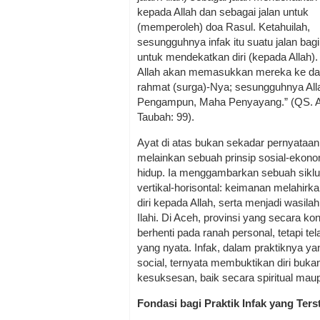
kepada Allah dan sebagai jalan untuk
(memperoleh) doa Rasul. Ketahuilah,
sesungguhnya infak itu suatu jalan bag
untuk mendekatkan diri (kepada Allah).
Allah akan memasukkan mereka ke d
rahmat (surga)-Nya; sesungguhnya Al
Pengampun, Maha Penyayang.” (QS. A
Taubah: 99).
Ayat di atas bukan sekadar pernyataan 
melainkan sebuah prinsip sosial-ekon
hidup. Ia menggambarkan sebuah sikl
vertikal-horisontal: keimanan melahir
diri kepada Allah, serta menjadi wasil
Ilahi. Di Aceh, provinsi yang secara ko
berhenti pada ranah personal, tetapi tela
yang nyata. Infak, dalam praktiknya y
social, ternyata membuktikan diri buk
kesuksesan, baik secara spiritual mau
Fondasi bagi Praktik Infak yang Ters