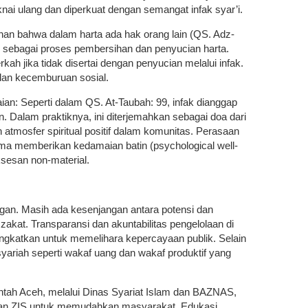
nai ulang dan diperkuat dengan semangat infak syar’i.
an bahwa dalam harta ada hak orang lain (QS. Adz-
g sebagai proses pembersihan dan penyucian harta.
kah jika tidak disertai dengan penyucian melalui infak.
an kecemburuan sosial.
n: Seperti dalam QS. At-Taubah: 99, infak dianggap
. Dalam praktiknya, ini diterjemahkan sebagai doa dari
atmosfer spiritual positif dalam komunitas. Perasaan
ama memberikan kedamaian batin (psychological well-
sesan non-material.
ngan. Masih ada kesenjangan antara potensi dan
zakat. Transparansi dan akuntabilitas pengelolaan di
ingkatkan untuk memelihara kepercayaan publik. Selain
 syariah seperti wakaf uang dan wakaf produktif yang
ntah Aceh, melalui Dinas Syariat Islam dan BAZNAS,
aran ZIS untuk memudahkan masyarakat. Edukasi