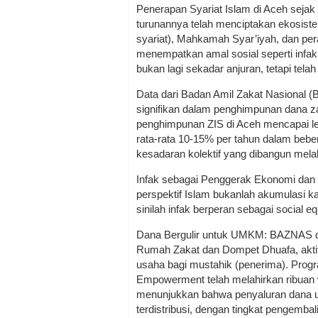
Penerapan Syariat Islam di Aceh seja
turunannya telah menciptakan ekosiste
syariat), Mahkamah Syar’iyah, dan per
menempatkan amal sosial seperti infak 
bukan lagi sekadar anjuran, tetapi tel
Data dari Badan Amil Zakat Nasional 
signifikan dalam penghimpunan dana za
penghimpunan ZIS di Aceh mencapai leb
rata-rata 10-15% per tahun dalam bebera
kesadaran kolektif yang dibangun melal
Infak sebagai Penggerak Ekonomi dan
perspektif Islam bukanlah akumulasi ka
sinilah infak berperan sebagai social 
Dana Bergulir untuk UMKM: BAZNAS dan
Rumah Zakat dan Dompet Dhuafa, aktif
usaha bagi mustahik (penerima). Prog
Empowerment telah melahirkan ribuan
menunjukkan bahwa penyaluran dana u
terdistribusi, dengan tingkat pengemba