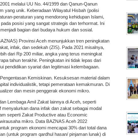
k 2001 melalui UU No. 44/1999 dan Qanun-Qanun
m yang unik. Keberadaan Wilayatul Hisbah (polisi
aturan-peraturan yang mendorong kehidupan Islami,
pada posisi yang sangat strategis dan terhormat. Ini
ah menjadi bagian dari budaya hukum dan sosial.
(BAZNAS) Provinsi Aceh menunjukkan tren peningkatan
kat, infak, dan sedekah (ZIS). Pada 2021 misalnya,
ih dari Rp 200 miliar, angka yang terus meningkat
pa tahun terakhir. Peningkatan ini tidak lepas dari
ui pendidikan syariat dan legitimasi kelembagaan.
 Pengentasan Kemiskinan. Kesuksesan material dalam
pital individualistik, tetapi pemerataan kemakmuran. Di
equalizer dan mesin penggerak ekonomi mikro.
 Lembaga Amil Zakat lainnya di Aceh, seperti
 menyalurkan dana infak dan zakat sebagai modal
ram seperti Zakat Productive atau Economic
 wirausaha mikro. Data BAZNAS Aceh 2022
ntuk program ekonomi mencapai 30% dari total dana
lian (untuk program qardhul hasan/ pinjaman lunak) di