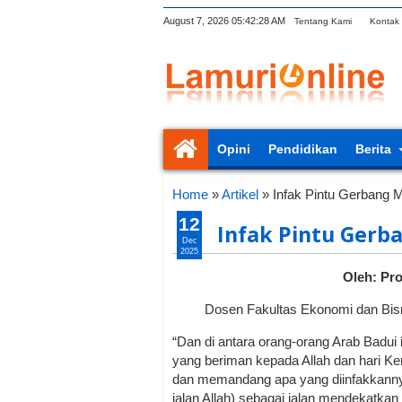
August 7, 2026
05:42:29 AM
Tentang Kami
Kontak
Opini
Pendidikan
Berita
Home
»
Artikel
»
Infak Pintu Gerbang
12
Infak Pintu Gerb
Dec
2025
Oleh: Prof
Dosen Fakultas Ekonomi dan Bis
“Dan di antara orang-orang Arab Badui 
yang beriman kepada Allah dan hari K
dan memandang apa yang diinfakkanny
jalan Allah) sebagai jalan mendekatkan d