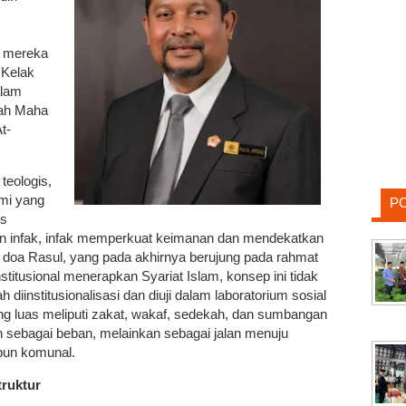
i mereka
 Kelak
alam
lah Maha
t-
teologis,
omi yang
P
us
kan infak, infak memperkuat keimanan dan mendekatkan
ah doa Rasul, yang pada akhirnya berujung pada rahmat
nstitusional menerapkan Syariat Islam, konsep ini tidak
h diinstitusionalisasi dan diuji dalam laboratorium sosial
ang luas meliputi zakat, wakaf, sedekah, dan sumbangan
an sebagai beban, melainkan sebagai jalan menuju
pun komunal.
truktur