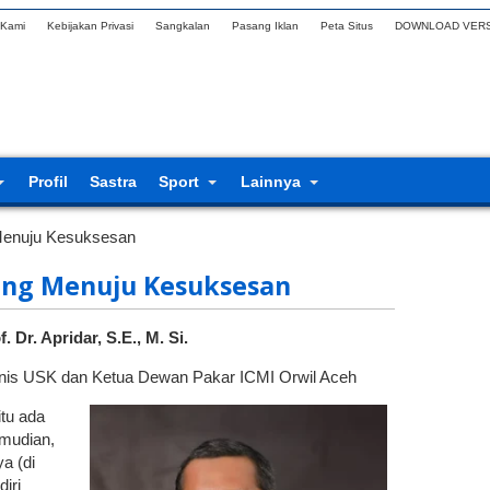
 Kami
Kebijakan Privasi
Sangkalan
Pasang Iklan
Peta Situs
DOWNLOAD VERS
Profil
Sastra
Sport
Lainnya
 Menuju Kesuksesan
ang Menuju Kesuksesan
. Dr. Apridar, S.E., M. Si.
nis USK dan Ketua Dewan Pakar ICMI Orwil Aceh
itu ada
emudian,
a (di
iri