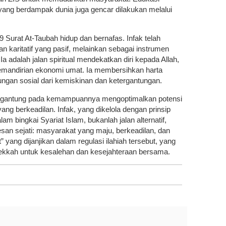
t yang berdampak dunia juga gencar dilakukan melalui
9 Surat At-Taubah hidup dan bernafas. Infak telah
n karitatif yang pasif, melainkan sebagai instrumen
a adalah jalan spiritual mendekatkan diri kepada Allah,
emandirian ekonomi umat. Ia membersihkan harta
ungan sosial dari kemiskinan dan ketergantungan.
rgantung pada kemampuannya mengoptimalkan potensi
yang berkeadilan. Infak, yang dikelola dengan prinsip
am bingkai Syariat Islam, bukanlah jalan alternatif,
an sejati: masyarakat yang maju, berkeadilan, dan
t” yang dijanjikan dalam regulasi ilahiah tersebut, yang
ekkah untuk kesalehan dan kesejahteraan bersama.