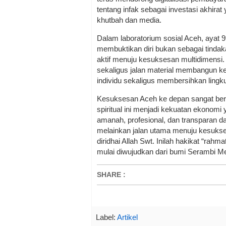
tentang infak sebagai investasi akhira
khutbah dan media.
Dalam laboratorium sosial Aceh, ayat 9
membuktikan diri bukan sebagai tindaka
aktif menuju kesuksesan multidimensi. I
sekaligus jalan material membangun k
individu sekaligus membersihkan lingk
Kesuksesan Aceh ke depan sangat be
spiritual ini menjadi kekuatan ekonomi 
amanah, profesional, dan transparan dal
melainkan jalan utama menuju kesukses
diridhai Allah Swt. Inilah hakikat “rahma
mulai diwujudkan dari bumi Serambi M
SHARE
:
Label:
Artikel