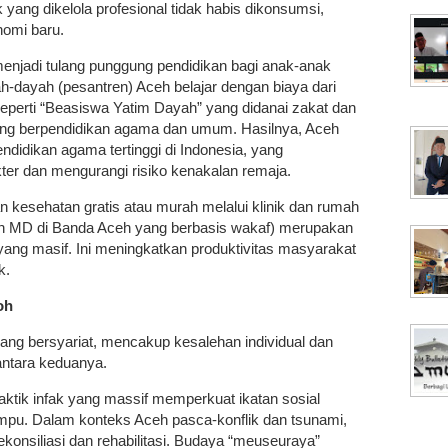
yang dikelola profesional tidak habis dikonsumsi,
nomi baru.
menjadi tulang punggung pendidikan bagi anak-anak
ah-dayah (pesantren) Aceh belajar dengan biaya dari
eperti “Beasiswa Yatim Dayah” yang didanai zakat dan
yang berpendidikan agama dan umum. Hasilnya, Aceh
endidikan agama tertinggi di Indonesia, yang
ter dan mengurangi risiko kenakalan remaja.
 kesehatan gratis atau murah melalui klinik dan rumah
an MD di Banda Aceh yang berbasis wakaf) merupakan
yang masif. Ini meningkatkan produktivitas masyarakat
k.
oh
ang bersyariat, mencakup kesalehan individual dan
antara keduanya.
ktik infak yang massif memperkuat ikatan sosial
pu. Dalam konteks Aceh pasca-konflik dan tsunami,
konsiliasi dan rehabilitasi. Budaya “meuseuraya”