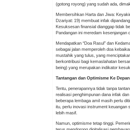
(gotong royong) yang sudah ada, dimak
Membersihkan Harta dan Jiwa: Keyakin
Dzariyat: 19) membuat infak dipandan
Kesuksesan finansial dianggap tidak ber
Pandangan ini meredam kesenjangan d
Mendapatkan “Doa Rasul” dan Kedamaia
sebagai jalan memperoleh doa kebaikan
mustahik yang tulus, yang menciptakan 
berkontribusi bagi kemaslahatan bers
being) yang merupakan indikator kesuk
Tantangan dan Optimisme Ke Depan
Tentu, penerapannya tidak tanpa tanta
realisasi penghimpunan dana infak dan 
beberapa lembaga amil masih perlu dit
itu, perlu inovasi instrument keuangan
lebih masif.
Namun, optimisme tetap tinggi. Pemeri
terus mendorong digitalisasi pembay