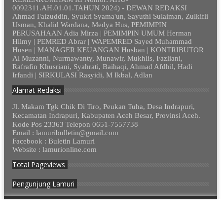
0092311.AH.01.01.TAHUN 2024) - DEWAN REDAKSI
Ahmad Faizuddin, Syukri Syama'un, Sayuthi Sulaiman, Zulkifli
Usman, Khalid Wardana, Medya Hus, PEMIMPIN
PERUSAHAAN Adia Mirza | PEMIMPIN UMUM Herman
Hilmy | PEMRED Abrar | WAPEMRED Sayed Muhammad
Husen | MANAGER KEUANGAN Husban | KONTRIBUTOR
Al Muzanni, Nurmawanty, Munawir, Mukhlis, Fazliani,
Rafrafin Khusriani, Syahrati, Baihaqi, Ahmad Afdhil, Hadi
Irfandi | SIRKULASI Rasyidi, M Ikbal, Adlan
Alamat Redaksi
Jl. Makam Tgk Chik Di Tiro, Peukan Tuha, Desa Indrapuri,
Kecamatan Indrapuri, Kabupaten Aceh Besar, Provinsi Aceh.
Kode Pos 23363 Telepon 0651-7557738
Email : lamuribulletin@gmail.com
Facebook : Buletin Lamuri
Website : lamurionline.com
Total Pageviews
Pengunjung Lamuri
© 2012 - 2023. Lamurionline.com - Semua Hak Dilindungi.
Design by
cekmus