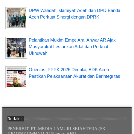
DPW Wahdah Islamiyah Aceh dan DPD Banda
Aceh Perkuat Sinergi dengan DPRK
Pelantikan Mukim Empe Ara, Anwar AR Ajak
Masyarakat Lestarikan Adat dan Perkuat
Ukhuwah
Orientasi PPPK 2026 Dimulai, BDK Aceh
Pastikan Pelaksanaan Akurat dan Berintegritas
Redaksi
PENERBIT: PT. MEDIA LAMURI SEJAHTERA (SK
KEMENKUMHAM RI Nomor: AHU-