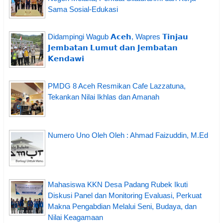
Sama Sosial-Edukasi
Didampingi Wagub 𝗔𝗰𝗲𝗵, Wapres 𝗧𝗶𝗻𝗷𝗮𝘂
𝗝𝗲𝗺𝗯𝗮𝘁𝗮𝗻 𝗟𝘂𝗺𝘂𝘁 𝗱𝗮𝗻 𝗝𝗲𝗺𝗯𝗮𝘁𝗮𝗻
𝗞𝗲𝗻𝗱𝗮𝘄𝗶
PMDG 8 Aceh Resmikan Cafe Lazzatuna,
Tekankan Nilai Ikhlas dan Amanah
Numero Uno Oleh Oleh : Ahmad Faizuddin, M.Ed
Mahasiswa KKN Desa Padang Rubek Ikuti
Diskusi Panel dan Monitoring Evaluasi, Perkuat
Makna Pengabdian Melalui Seni, Budaya, dan
Nilai Keagamaan