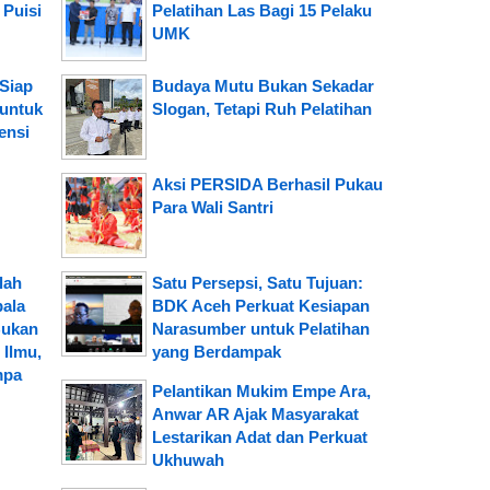
 Puisi
Pelatihan Las Bagi 15 Pelaku
UMK
Siap
Budaya Mutu Bukan Sekadar
 untuk
Slogan, Tetapi Ruh Pelatihan
ensi
Aksi PERSIDA Berhasil Pukau
Para Wali Santri
lah
Satu Persepsi, Satu Tujuan:
pala
BDK Aceh Perkuat Kesiapan
Bukan
Narasumber untuk Pelatihan
Ilmu,
yang Berdampak
mpa
Pelantikan Mukim Empe Ara,
Anwar AR Ajak Masyarakat
Lestarikan Adat dan Perkuat
Ukhuwah