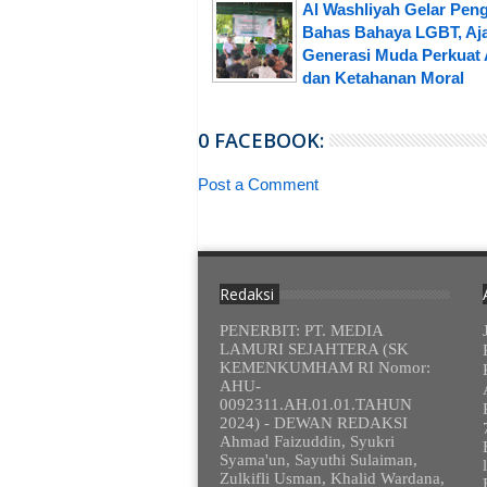
Al Washliyah Gelar Peng
Bahas Bahaya LGBT, Aj
Generasi Muda Perkuat 
dan Ketahanan Moral
0 FACEBOOK:
Post a Comment
Redaksi
PENERBIT: PT. MEDIA
LAMURI SEJAHTERA (SK
KEMENKUMHAM RI Nomor:
AHU-
0092311.AH.01.01.TAHUN
2024) - DEWAN REDAKSI
Ahmad Faizuddin, Syukri
Syama'un, Sayuthi Sulaiman,
Zulkifli Usman, Khalid Wardana,