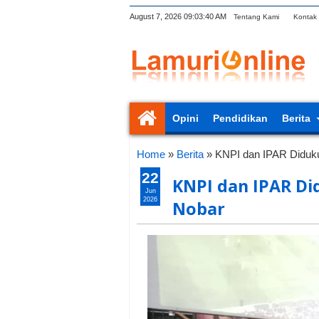
August 7, 2026
09:03:41 AM
Tentang Kami
Kontak
Opini
Pendidikan
Berita
Home
»
Berita
»
KNPI dan IPAR Diduk
22
KNPI dan IPAR D
Jun
2026
Nobar