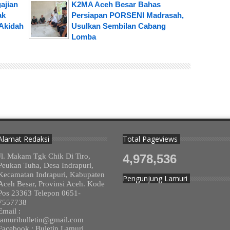
ajian
K2MA Aceh Besar Bahas
ak
Persiapan PORSENI Madrasah,
Akidah
Usulkan Sembilan Cabang
Lomba
Alamat Redaksi
Total Pageviews
Jl. Makam Tgk Chik Di Tiro,
4,978,536
Peukan Tuha, Desa Indrapuri,
Kecamatan Indrapuri, Kabupaten
Pengunjung Lamuri
Aceh Besar, Provinsi Aceh. Kode
Pos 23363 Telepon 0651-
7557738
Email :
lamuribulletin@gmail.com
Facebook : Buletin Lamuri