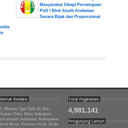
Masyarakat Sikapi Persetujuan
PoD I Blok South Andaman
Secara Bijak dan Proporsional
polda
eh
Alamat Redaksi
Total Pageviews
Jl. Makam Tgk Chik Di Tiro,
4,981,141
Peukan Tuha, Desa Indrapuri,
Kecamatan Indrapuri, Kabupaten
Pengunjung Lamuri
Aceh Besar, Provinsi Aceh. Kode