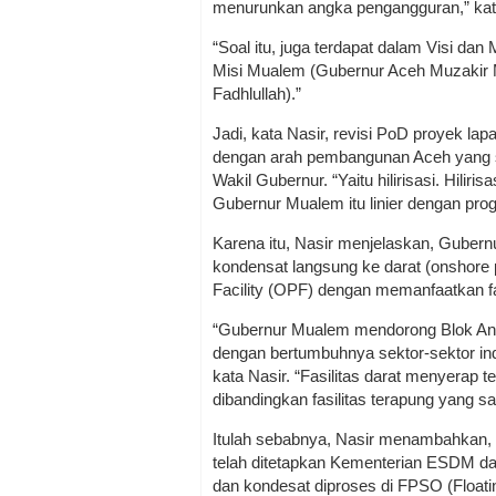
menurunkan angka pengangguran,” ka
“Soal itu, juga terdapat dalam Visi dan
Misi Mualem (Gubernur Aceh Muzakir 
Fadhlullah).”
Jadi, kata Nasir, revisi PoD proyek l
dengan arah pembangunan Aceh yang s
Wakil Gubernur. “Yaitu hilirisasi. Hilir
Gubernur Mualem itu linier dengan pro
Karena itu, Nasir menjelaskan, Gube
kondensat langsung ke darat (onshore 
Facility (OPF) dengan memanfaatkan f
“Gubernur Mualem mendorong Blok And
dengan bertumbuhnya sektor-sektor ind
kata Nasir. “Fasilitas darat menyerap t
dibandingkan fasilitas terapung yang san
Itulah sebabnya, Nasir menambahkan,
telah ditetapkan Kementerian ESDM d
dan kondesat diproses di FPSO (Floatin