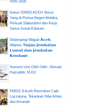
HAN 2026
Ketua YDMDI ACEH Temui
Yang di-Pertua Negeri Melaka,
Perkuat Silaturahmi dan Kerja
Sama Sosial-Edukasi
Didampingi Wagub 𝗔𝗰𝗲𝗵,
Wapres 𝗧𝗶𝗻𝗷𝗮𝘂 𝗝𝗲𝗺𝗯𝗮𝘁𝗮𝗻
𝗟𝘂𝗺𝘂𝘁 𝗱𝗮𝗻 𝗝𝗲𝗺𝗯𝗮𝘁𝗮𝗻
𝗞𝗲𝗻𝗱𝗮𝘄𝗶
Numero Uno Oleh Oleh : Ahmad
Faizuddin, M.Ed
PMDG 8 Aceh Resmikan Cafe
Lazzatuna, Tekankan Nilai Ikhlas
dan Amanah