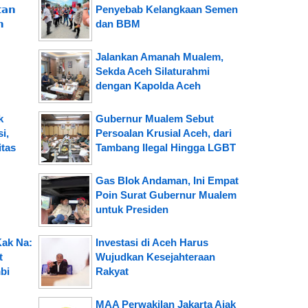
𝗮𝗻
Penyebab Kelangkaan Semen
𝗻
dan BBM
Jalankan Amanah Mualem,
Sekda Aceh Silaturahmi
dengan Kapolda Aceh
k
Gubernur Mualem Sebut
i,
Persoalan Krusial Aceh, dari
tas
Tambang Ilegal Hingga LGBT
Gas Blok Andaman, Ini Empat
Poin Surat Gubernur Mualem
untuk Presiden
Kak Na:
Investasi di Aceh Harus
t
Wujudkan Kesejahteraan
bi
Rakyat
MAA Perwakilan Jakarta Ajak