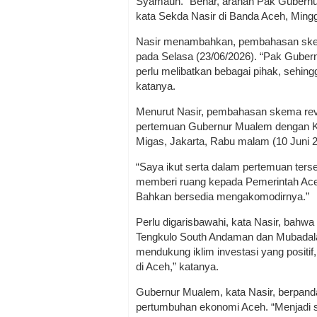
Syamaun. “Benar, arahan Pak Gubernu
kata Sekda Nasir di Banda Aceh, Mingg
Nasir menambahkan, pembahasan skem
pada Selasa (23/06/2026). “Pak Gube
perlu melibatkan bebagai pihak, sehin
katanya.
Menurut Nasir, pembahasan skema rev
pertemuan Gubernur Mualem dengan Ke
Migas, Jakarta, Rabu malam (10 Juni 
“Saya ikut serta dalam pertemuan ters
memberi ruang kepada Pemerintah Ace
Bahkan bersedia mengakomodirnya.”
Perlu digarisbawahi, kata Nasir, bah
Tengkulo South Andaman dan Mubadala
mendukung iklim investasi yang posit
di Aceh,” katanya.
Gubernur Mualem, kata Nasir, berpa
pertumbuhan ekonomi Aceh. “Menjadi 