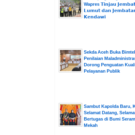
Wapres 𝗧𝗶𝗻𝗷𝗮𝘂 𝗝𝗲𝗺𝗯𝗮
𝗟𝘂𝗺𝘂𝘁 𝗱𝗮𝗻 𝗝𝗲𝗺𝗯𝗮𝘁𝗮
𝗞𝗲𝗻𝗱𝗮𝘄𝗶
Sekda Aceh Buka Bimte
Penilaian Maladministras
Dorong Penguatan Kuali
Pelayanan Publik
Sambut Kapolda Baru, 
Selamat Datang, Selama
Bertugas di Bumi Seram
Mekah