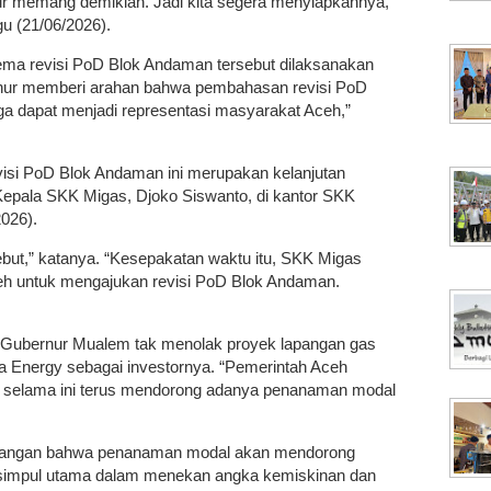
r memang demikian. Jadi kita segera menyiapkannya,”
u (21/06/2026).
a revisi PoD Blok Andaman tersebut dilaksanakan
rnur memberi arahan bahwa pembahasan revisi PoD
gga dapat menjadi representasi masyarakat Aceh,”
isi PoD Blok Andaman ini merupakan kelanjutan
pala SKK Migas, Djoko Siswanto, di kantor SKK
2026).
ebut,” katanya. “Kesepakatan waktu itu, SKK Migas
h untuk mengajukan revisi PoD Blok Andaman.
wa Gubernur Mualem tak menolak proyek lapangan gas
 Energy sebagai investornya. “Pemerintah Aceh
if, selama ini terus mendorong adanya penanaman modal
ndangan bahwa penanaman modal akan mendorong
simpul utama dalam menekan angka kemiskinan dan