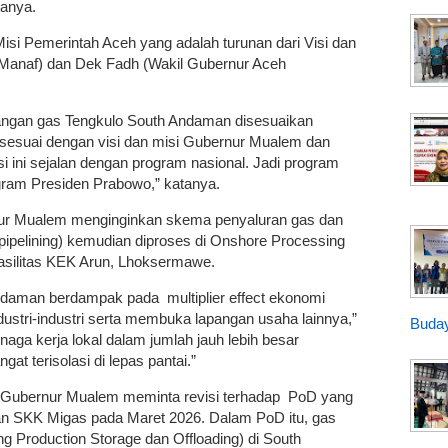
tanya.
 Misi Pemerintah Aceh yang adalah turunan dari Visi dan
Manaf) dan Dek Fadh (Wakil Gubernur Aceh
apangan gas Tengkulo South Andaman disesuaikan
esuai dengan visi dan misi Gubernur Mualem dan
isasi ini sejalan dengan program nasional. Jadi program
gram Presiden Prabowo,” katanya.
rnur Mualem menginginkan skema penyaluran gas dan
pipelining) kemudian diproses di Onshore Processing
asilitas KEK Arun, Lhoksermawe.
aman berdampak pada multiplier effect ekonomi
ustri-industri serta membuka lapangan usaha lainnya,”
Buday
enaga kerja lokal dalam jumlah jauh lebih besar
gat terisolasi di lepas pantai.”
 Gubernur Mualem meminta revisi terhadap PoD yang
an SKK Migas pada Maret 2026. Dalam PoD itu, gas
g Production Storage dan Offloading) di South