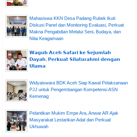
Mahasiswa KKN Desa Padang Rubek Ikuti
Diskusi Panel dan Monitoring Evaluasi, Perkuat
Makna Pengabdian Melalui Seni, Budaya, dan
Nilai Keagamaan
𝗪𝗮𝗴𝘂𝗯 𝗔𝗰𝗲𝗵 𝗦𝗮𝗳𝗮𝗿𝗶 𝗸𝗲 𝗦𝗲𝗷𝘂𝗺𝗹𝗮𝗵
𝗗𝗮𝘆𝗮𝗵, 𝗣𝗲𝗿𝗸𝘂𝗮𝘁 𝗦𝗶𝗹𝗮𝘁𝘂𝗿𝗮𝗵𝗺𝗶 𝗱𝗲𝗻𝗴𝗮𝗻
𝗨𝗹𝗮𝗺𝗮
Widyaiswara BDK Aceh Siap Kawal Pelaksanaan
PJJ untuk Pengembangan Kompetensi ASN
Kemenag
Pelantikan Mukim Empe Ara, Anwar AR Ajak
Masyarakat Lestarikan Adat dan Perkuat
Ukhuwah