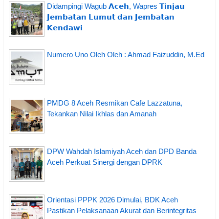
Didampingi Wagub 𝗔𝗰𝗲𝗵, Wapres 𝗧𝗶𝗻𝗷𝗮𝘂
𝗝𝗲𝗺𝗯𝗮𝘁𝗮𝗻 𝗟𝘂𝗺𝘂𝘁 𝗱𝗮𝗻 𝗝𝗲𝗺𝗯𝗮𝘁𝗮𝗻
𝗞𝗲𝗻𝗱𝗮𝘄𝗶
Numero Uno Oleh Oleh : Ahmad Faizuddin, M.Ed
PMDG 8 Aceh Resmikan Cafe Lazzatuna,
Tekankan Nilai Ikhlas dan Amanah
DPW Wahdah Islamiyah Aceh dan DPD Banda
Aceh Perkuat Sinergi dengan DPRK
Orientasi PPPK 2026 Dimulai, BDK Aceh
Pastikan Pelaksanaan Akurat dan Berintegritas