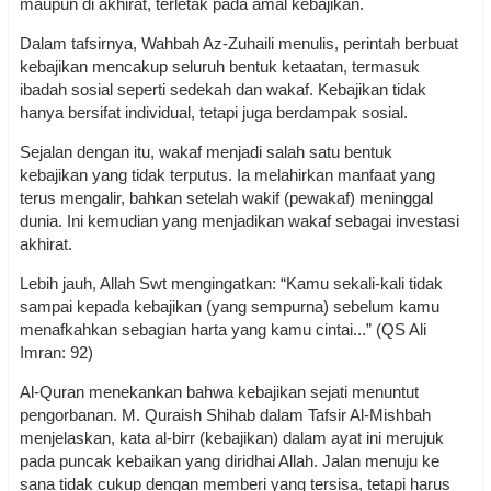
maupun di akhirat, terletak pada amal kebajikan.
Dalam tafsirnya, Wahbah Az-Zuhaili menulis, perintah berbuat
kebajikan mencakup seluruh bentuk ketaatan, termasuk
ibadah sosial seperti sedekah dan wakaf. Kebajikan tidak
hanya bersifat individual, tetapi juga berdampak sosial.
Sejalan dengan itu, wakaf menjadi salah satu bentuk
kebajikan yang tidak terputus. Ia melahirkan manfaat yang
terus mengalir, bahkan setelah wakif (pewakaf) meninggal
dunia. Ini kemudian yang menjadikan wakaf sebagai investasi
akhirat.
Lebih jauh, Allah Swt mengingatkan: “Kamu sekali-kali tidak
sampai kepada kebajikan (yang sempurna) sebelum kamu
menafkahkan sebagian harta yang kamu cintai...” (QS Ali
Imran: 92)
Al-Quran menekankan bahwa kebajikan sejati menuntut
pengorbanan. M. Quraish Shihab dalam Tafsir Al-Mishbah
menjelaskan, kata al-birr (kebajikan) dalam ayat ini merujuk
pada puncak kebaikan yang diridhai Allah. Jalan menuju ke
sana tidak cukup dengan memberi yang tersisa, tetapi harus