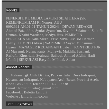
Redaksi
PENERBIT: PT. MEDIA LAMURI SEJAHTERA (SK
KEMENKUMHAM RI Nomor: AHU-
0092311.AH.01.01.TAHUN 2024) - DEWAN REDAKSI
Ahmad Faizuddin, Syukri Syama'un, Sayuthi Sulaiman, Zulkifli
Usman, Khalid Wardana, Medya Hus, PEMIMPIN
PERUSAHAAN Adia Mirza | PEMIMPIN UMUM Herman
Hilmy | PEMRED Abrar | WAPEMRED Sayed Muhammad
Husen | MANAGER KEUANGAN Husban | KONTRIBUTOR
Al Muzanni, Nurmawanty, Munawir, Mukhlis, Fazliani,
Rafrafin Khusriani, Syahrati, Baihaqi, Ahmad Afdhil, Hadi
Irfandi | SIRKULASI Rasyidi, M Ikbal, Adlan
Alamat Redaksi
Jl. Makam Tgk Chik Di Tiro, Peukan Tuha, Desa Indrapuri,
Kecamatan Indrapuri, Kabupaten Aceh Besar, Provinsi Aceh.
Kode Pos 23363 Telepon 0651-7557738
Email : lamuribulletin@gmail.com
Facebook : Buletin Lamuri
Website : lamurionline.com
Total Pageviews